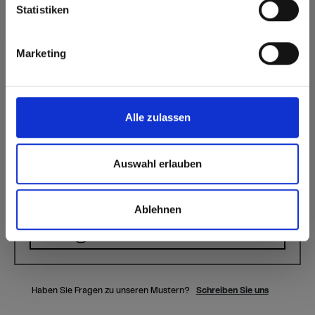
Schnelle Montage
Statistiken
beanspruchbar
Oberflächenmerkmale
Marketing
Hitze- und
Langlebig
frostbeständig
Dauerhaft
Hygienisch
geschlossene
Alle zulassen
Oberfläche
Splitterfrei schneiden,
einfach zu verkleben
Auswahl erlauben
Ablehnen
Formate, Stärken & Verfügbarkeiten
Haben Sie Fragen zu unseren Mustern?
Schreiben Sie uns