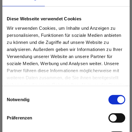
Diese Webseite verwendet Cookies
Wir verwenden Cookies, um Inhalte und Anzeigen zu
personalisieren, Funktionen für soziale Medien anbieten
zu können und die Zugriffe auf unsere Website zu
analysieren. Außerdem geben wir Informationen zu Ihrer
Max Compact Interior Graphitgrauer Kern
Verwendung unserer Website an unsere Partner für
0953 Tempera Stein Graphitgrau GA Grafica
soziale Medien, Werbung und Analysen weiter. Unsere
Partner führen diese Informationen möglicherweise mit
Are you based in the Vereinigte
sr.modal is not closeable
Dieses Dekor ist richtungsorientiert (laengs). Bitte bei
Optimierung und Zuschnitt beachten.
weiteren Daten zusammen, die Sie ihnen bereitgestellt
Staaten?
haben oder die sie im Rahmen Ihrer Nutzung der Dienste
Go to the Fundermax North America website directly from
Produktmerkmale
gesammelt haben.
Einwilligungsauswahl
here or discover what Fundermax offers in Europe and the
Notwendig
rest of the world!
Leicht zu reinigen
Schlagzäh
Click here to go to the Fundermax North America
Präferenzen
Website
Kratzfest
Lösungsmittelbeständig
Statisch
Europe / Rest of the World