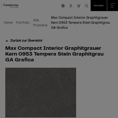
Table Of Content
Suche
Max Compact Interior Graphitgrauer Kern 0953 Tempera Stein Graphitgrau 
Einsatzmöglichkeiten
Wir sind für Sie da!
Zum Hauptinhalt springen
Zum Inhaltsverzeichnis springen
Zum Hauptmenü springen
Kontakt
nav.cart.item.coun
Max Compact Interior Graphitgrauer
Alle
Home
Portfolio
Kern 0953 Tempera Stein Graphitgrau
Produkte
GA Grafica
Zurück zur Übersicht
Max Compact Interior Graphitgrauer
Kern 0953 Tempera Stein Graphitgrau
GA Grafica