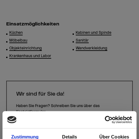
Einsatzmöglichkeiten
Küchen
Kabinen und Spinde
Möbelbau
Sanitär
Objekteinrichtung
Wandverkleidung
Krankenhaus und Labor
Wir sind für Sie da!
Haben Sie Fragen? Schreiben Sie uns über das
Kontaktformular.
Kontaktformular
Zustimmung
Details
Über Cookies