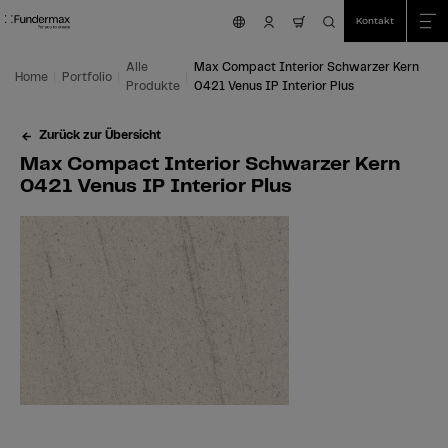
Table Of Content
Suche
Max Compact Interior Schwarzer Kern 0421 Venus IP Interior Plus
Einsatzmöglichkeiten
Wir sind für Sie da!
Das könnte Sie auch interessieren
Zum Hauptinhalt springen
Zum Inhaltsverzeichnis springen
Zum Hauptmenü springen
Kontakt
nav.cart.item.coun
Alle
Max Compact Interior Schwarzer Kern
Home
Portfolio
Produkte
0421 Venus IP Interior Plus
Zurück zur Übersicht
Max Compact Interior Schwarzer Kern
0421 Venus IP Interior Plus