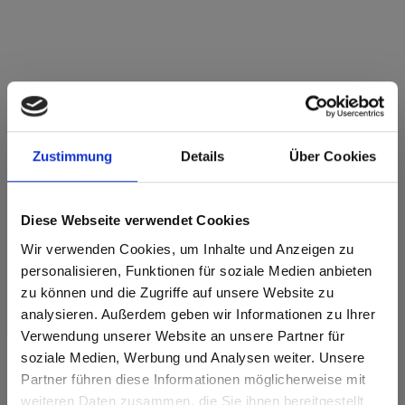
Max Compact Interior Schwarzer Kern 0421
Venus IP Interior Plus
Zustimmung
Details
Über Cookies
Dieses Dekor ist richtungsorientiert (laengs). Bitte bei
Optimierung und Zuschnitt beachten.
Diese Webseite verwendet Cookies
Produktmerkmale
Wir verwenden Cookies, um Inhalte und Anzeigen zu
personalisieren, Funktionen für soziale Medien anbieten
Leicht zu reinigen
Schlagzäh
zu können und die Zugriffe auf unsere Website zu
analysieren. Außerdem geben wir Informationen zu Ihrer
Kratzfest
Lösungsmittelbeständig
Verwendung unserer Website an unsere Partner für
soziale Medien, Werbung und Analysen weiter. Unsere
Statisch
Schnelle Montage
Partner führen diese Informationen möglicherweise mit
beanspruchbar
Are you based in the Vereinigte
sr.modal is not closeable
weiteren Daten zusammen, die Sie ihnen bereitgestellt
Staaten?