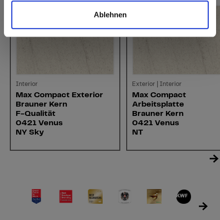
Ablehnen
Interior
Exterior | Interior
Max Compact Exterior
Max Compact
Brauner Kern
Arbeitsplatte
F-Qualität
Brauner Kern
0421 Venus
0421 Venus
NY Sky
NT