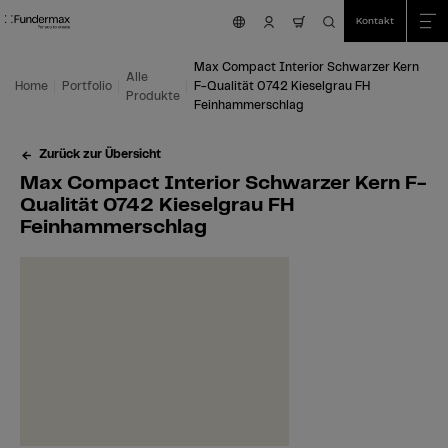
Table Of Content
Suche
Max Compact Interior Schwarzer Kern F-Qualität 0742 Kieselgrau FH Feinh
Einsatzmöglichkeiten
Wir sind für Sie da!
Das könnte Sie auch interessieren
Zum Hauptinhalt springen
Zum Inhaltsverzeichnis springen
Zum Hauptmenü springen
Kontakt
nav.cart.item.coun
Max Compact Interior Schwarzer Kern
Alle
Home
Portfolio
F-Qualität 0742 Kieselgrau FH
Produkte
Feinhammerschlag
Zurück zur Übersicht
Max Compact Interior Schwarzer Kern F-
Qualität 0742 Kieselgrau FH
Feinhammerschlag