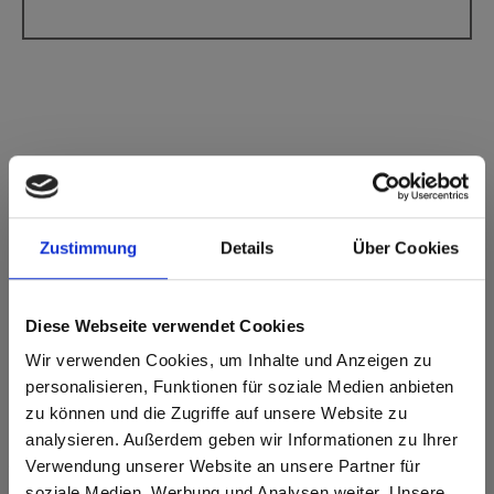
Max Compact Interior Schwarzer Kern F-
Qualität 0742 Kieselgrau FH
Feinhammerschlag
Zustimmung
Details
Über Cookies
Dieses Dekor ist nicht richtungsorientiert.
Diese Webseite verwendet Cookies
Nächstgelegener NCS-Code: S 1002-Y
Nächstgelegener RAL-Code: 9002
Wir verwenden Cookies, um Inhalte und Anzeigen zu
Nächstgelegener CMYK Code: 0-2-15-7
personalisieren, Funktionen für soziale Medien anbieten
Ein Farbabgleich mit dem Originalmuster ist immer notwendig!
zu können und die Zugriffe auf unsere Website zu
analysieren. Außerdem geben wir Informationen zu Ihrer
Produktmerkmale
Verwendung unserer Website an unsere Partner für
soziale Medien, Werbung und Analysen weiter. Unsere