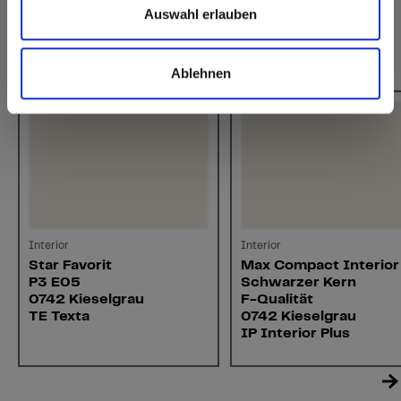
Auswahl erlauben
Das könnte Sie auch interessieren
Ablehnen
Interior
Interior
Star Favorit
Max Compact Interior
P3 E05
Schwarzer Kern
0742 Kieselgrau
F-Qualität
TE Texta
0742 Kieselgrau
IP Interior Plus