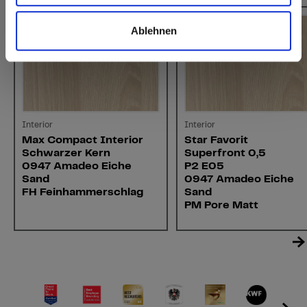
Ablehnen
Interior
Interior
Max Compact Interior
Star Favorit
Schwarzer Kern
Superfront 0,5
0947 Amadeo Eiche
P2 E05
Sand
0947 Amadeo Eiche
FH Feinhammerschlag
Sand
PM Pore Matt