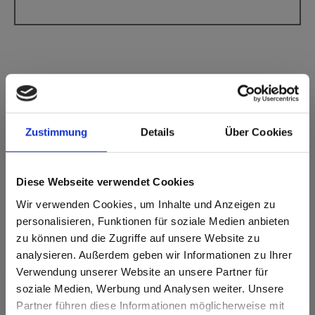
Max Compact Interior Schwarzer Kern F-
Zustimmung
Details
Über Cookies
Qualität 0947 Amadeo Eiche Sand FH
Feinhammerschlag
Diese Webseite verwendet Cookies
Dieses Dekor ist richtungsorientiert (laengs). Bitte bei
Optimierung und Zuschnitt beachten.
Wir verwenden Cookies, um Inhalte und Anzeigen zu
personalisieren, Funktionen für soziale Medien anbieten
Produktmerkmale
zu können und die Zugriffe auf unsere Website zu
analysieren. Außerdem geben wir Informationen zu Ihrer
Leicht zu reinigen
Schlagzäh
Verwendung unserer Website an unsere Partner für
soziale Medien, Werbung und Analysen weiter. Unsere
Kratzfest
Lösungsmittelbeständig
Partner führen diese Informationen möglicherweise mit
Are you based in the Vereinigte
sr.modal is not closeable