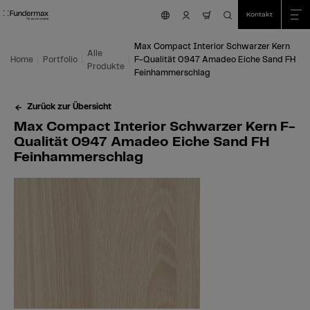
Table Of Content
Suche
Max Compact Interior Schwarzer Kern F-Qualität 0947 Amadeo Eiche Sand
Einsatzmöglichkeiten
Wir sind für Sie da!
Das könnte Sie auch interessieren
Zum Hauptinhalt springen
Zum Inhaltsverzeichnis springen
Zum Hauptmenü springen
Kontakt
nav.cart.item.coun
Max Compact Interior Schwarzer Kern
Alle
Home
Portfolio
F-Qualität 0947 Amadeo Eiche Sand FH
Produkte
Feinhammerschlag
Zurück zur Übersicht
Max Compact Interior Schwarzer Kern F-
Qualität 0947 Amadeo Eiche Sand FH
Feinhammerschlag