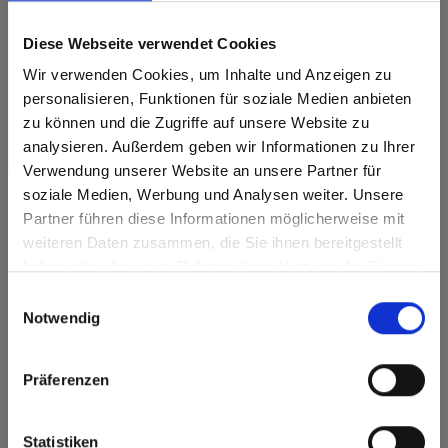
Diese Webseite verwendet Cookies
Wir verwenden Cookies, um Inhalte und Anzeigen zu
personalisieren, Funktionen für soziale Medien anbieten
zu können und die Zugriffe auf unsere Website zu
Max Compact Interior Tortora Kern 0985
analysieren. Außerdem geben wir Informationen zu Ihrer
Andromeda Stein Sand GA Grafica
Verwendung unserer Website an unsere Partner für
soziale Medien, Werbung und Analysen weiter. Unsere
Dieses Dekor ist richtungsorientiert (laengs). Bitte bei
Partner führen diese Informationen möglicherweise mit
Optimierung und Zuschnitt beachten.
Are you based in the Vereinigte
sr.modal is not closeable
weiteren Daten zusammen, die Sie ihnen bereitgestellt
Staaten?
Produktmerkmale
haben oder die sie im Rahmen Ihrer Nutzung der Dienste
Go to the Fundermax North America website directly from
gesammelt haben.
Einwilligungsauswahl
here or discover what Fundermax offers in Europe and the
Notwendig
rest of the world!
Leicht zu reinigen
Schlagzäh
Kratzfest
Lösungsmittelbeständig
Click here to go to the Fundermax North America
Präferenzen
Website
Statisch
Schnelle Montage
beanspruchbar
Europe / Rest of the World
Statistiken