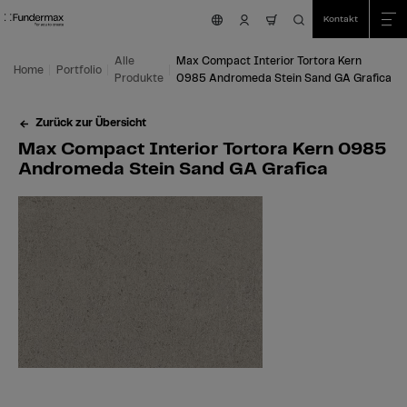
Table Of Content
Suche
Max Compact Interior Tortora Kern 0985 Andromeda Stein Sand GA Grafica
Einsatzmöglichkeiten
Wir sind für Sie da!
Zum Hauptinhalt springen
Zum Inhaltsverzeichnis springen
Zum Hauptmenü springen
Kontakt
nav.cart.item.coun
Alle
Max Compact Interior Tortora Kern
Home
Portfolio
Produkte
0985 Andromeda Stein Sand GA Grafica
Zurück zur Übersicht
Max Compact Interior Tortora Kern 0985
Andromeda Stein Sand GA Grafica