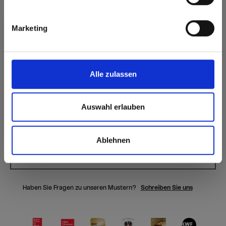
Oberflächenmerkmale
Hitze- und
Marketing
Langlebig
frostbeständig
Dauerhaft
Hygienisch
geschlossene
Oberfläche
Alle zulassen
Splitterfrei schneiden,
einfach zu verkleben
Auswahl erlauben
Ablehnen
Formate, Stärken & Verfügbarkeiten
Haben Sie Fragen zu unseren Mustern?
Schreiben Sie uns