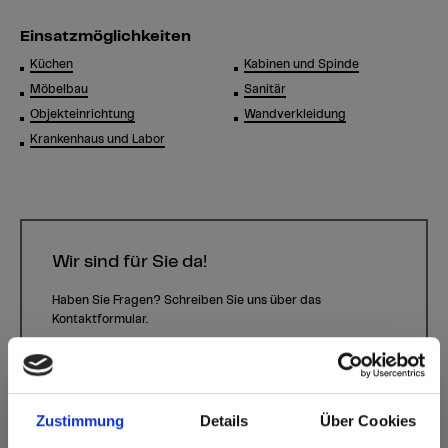
Einsatzmöglichkeiten
Küchen
Kabinen und Spinde
Möbelbau
Sanitär
Objekteinrichtung
Wandverkleidung
Krankenhaus und Labor
Wir sind für Sie da!
Haben Sie Fragen? Schreiben Sie uns über das
Kontaktformular.
Kontaktformular
Zustimmung
Details
Über Cookies