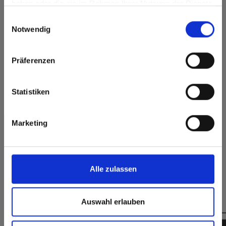
haben oder die sie im Rahmen Ihrer Nutzung der Dienste
Go to the Fundermax North America website directly from
Oberflächenmerkmale
gesammelt haben.
Einwilligungsauswahl
here or discover what Fundermax offers in Europe and the
Notwendig
rest of the world!
Dauerhaft
Langlebig
geschlossene
Oberfläche
Click here to go to the Fundermax North America
Präferenzen
Website
Splitterfrei schneiden,
Hygienisch
einfach zu verkleben
Europe / Rest of the World
Statistiken
Marketing
Formate, Stärken & Verfügbarkeiten
Alle zulassen
Das könnte Sie auch interessieren
Auswahl erlauben