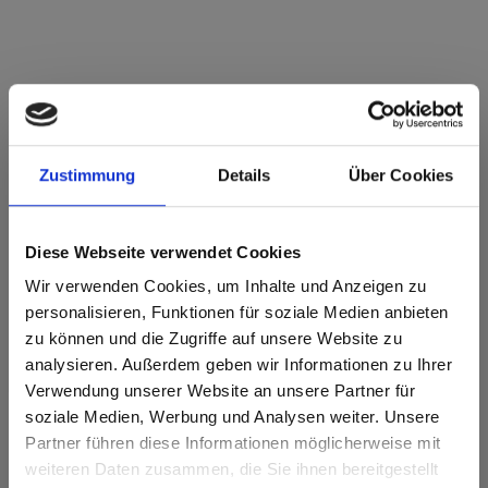
Star Favorit MDF Standard E05 0759
Graphitschwarz FH Feinhammerschlag
Zustimmung
Details
Über Cookies
Dieses Dekor ist nicht richtungsorientiert.
Nächstgelegener NCS-Code: S 8502-B
Diese Webseite verwendet Cookies
Nächstgelegener RAL-Code: 9011
Nächstgelegener CMYK Code: 30-21-20-88
Wir verwenden Cookies, um Inhalte und Anzeigen zu
Ein Farbabgleich mit dem Originalmuster ist immer notwendig!
personalisieren, Funktionen für soziale Medien anbieten
zu können und die Zugriffe auf unsere Website zu
Produktmerkmale
analysieren. Außerdem geben wir Informationen zu Ihrer
Verwendung unserer Website an unsere Partner für
soziale Medien, Werbung und Analysen weiter. Unsere
Leicht zu reinigen
Schlagzäh
Partner führen diese Informationen möglicherweise mit
Are you based in the Vereinigte
sr.modal is not closeable
weiteren Daten zusammen, die Sie ihnen bereitgestellt
Staaten?
Kratzfest
Lösungsmittelbeständig