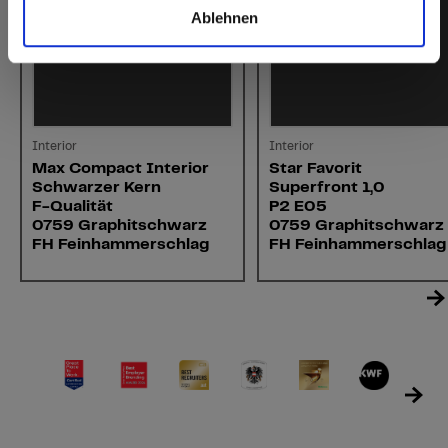
Ablehnen
Interior
Interior
Max Compact Interior
Star Favorit
Schwarzer Kern
Superfront 1,0
F-Qualität
P2 E05
0759 Graphitschwarz
0759 Graphitschwarz
FH Feinhammerschlag
FH Feinhammerschlag