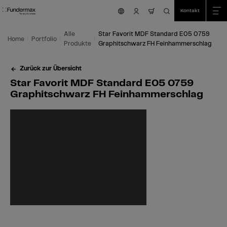
Table Of Content
Suche
Star Favorit MDF Standard E05 0759 Graphitschwarz FH Feinhammerschlag
Einsatzmöglichkeiten
Wir sind für Sie da!
Das könnte Sie auch interessieren
Zum Hauptinhalt springen
Zum Inhaltsverzeichnis springen
Zum Hauptmenü springen
Kontakt
nav.cart.item.coun
Alle
Star Favorit MDF Standard E05 0759
Home
Portfolio
Produkte
Graphitschwarz FH Feinhammerschlag
Zurück zur Übersicht
Star Favorit MDF Standard E05 0759
Graphitschwarz FH Feinhammerschlag