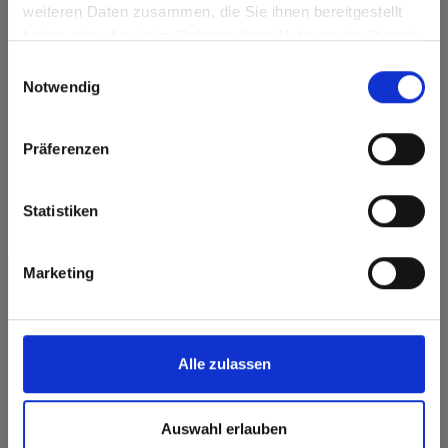
weiteren Daten zusammen, die Sie ihnen bereitgestellt
Staaten?
Oberflächenmerkmale
haben oder die sie im Rahmen Ihrer Nutzung der Dienste
Go to the Fundermax North America website directly from
gesammelt haben.
Einwilligungsauswahl
here or discover what Fundermax offers in Europe and the
Dauerhaft
Langlebig
Notwendig
rest of the world!
geschlossene
Oberfläche
Click here to go to the Fundermax North America
Splitterfrei schneiden,
Hygienisch
Präferenzen
einfach zu verkleben
Website
Europe / Rest of the World
Statistiken
Formate, Stärken & Verfügbarkeiten
Marketing
Haben Sie Fragen zu unseren Mustern?
Schreiben Sie uns
Alle zulassen
Auswahl erlauben