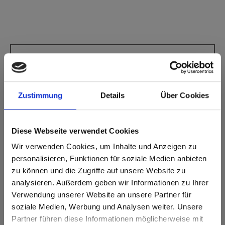
Star Favorit P2 E05 0174 Terrana FH
Feinhammerschlag
Dieses Dekor ist nicht richtungsorientiert.
Zustimmung
Details
Über Cookies
Nächstgelegener NCS-Code: S 7010-Y30R
Nächstgelegener RAL-Code: -
Nächstgelegener CMYK Code: 2-29-48-67
Diese Webseite verwendet Cookies
Ein Farbabgleich mit dem Originalmuster ist immer notwendig!
Wir verwenden Cookies, um Inhalte und Anzeigen zu
personalisieren, Funktionen für soziale Medien anbieten
Produktmerkmale
zu können und die Zugriffe auf unsere Website zu
analysieren. Außerdem geben wir Informationen zu Ihrer
Verwendung unserer Website an unsere Partner für
Leicht zu reinigen
Schlagzäh
soziale Medien, Werbung und Analysen weiter. Unsere
Kratzfest
Lösungsmittelbeständig
Partner führen diese Informationen möglicherweise mit
Are you based in the Vereinigte
sr.modal is not closeable