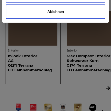
Das könnte Sie auch interessieren
Ablehnen
Interior
Interior
m.look Interior
Max Compact Interior
A2
Schwarzer Kern
0174 Terrana
0174 Terrana
FH Feinhammerschlag
FH Feinhammerschlag