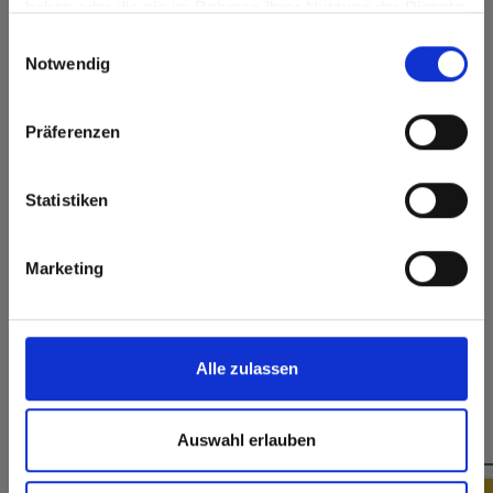
haben oder die sie im Rahmen Ihrer Nutzung der Dienste
Go to the Fundermax North America website directly from
Oberflächenmerkmale
gesammelt haben.
Einwilligungsauswahl
here or discover what Fundermax offers in Europe and the
Notwendig
rest of the world!
Dauerhaft
Langlebig
geschlossene
Oberfläche
Click here to go to the Fundermax North America
Präferenzen
Website
Splitterfrei schneiden,
Hygienisch
einfach zu verkleben
Europe / Rest of the World
Statistiken
Marketing
Formate, Stärken & Verfügbarkeiten
Alle zulassen
Das könnte Sie auch interessieren
Auswahl erlauben