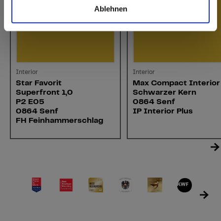
Ablehnen
Interior
Interior
Star Favorit
Max Compact Interior
Superfront 1,0
Schwarzer Kern
P2 E05
0864 Senf
0864 Senf
IP Interior Plus
FH Feinhammerschlag