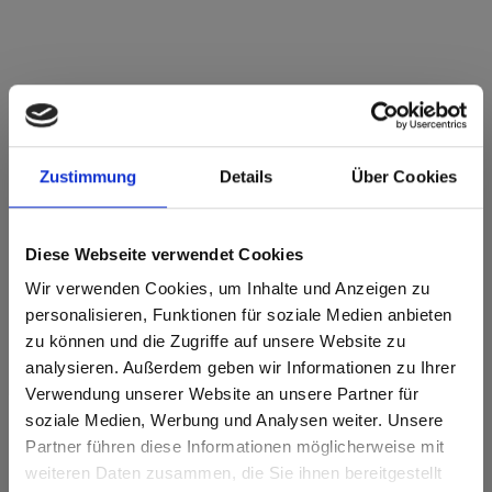
Star Favorit P3 E05 0864 Senf FH
Feinhammerschlag
Zustimmung
Details
Über Cookies
Dieses Dekor ist nicht richtungsorientiert.
Nächstgelegener NCS-Code: S 2060-Y10R
Diese Webseite verwendet Cookies
Nächstgelegener RAL-Code: 1005
Nächstgelegener CMYK Code: 5-29-85-12
Wir verwenden Cookies, um Inhalte und Anzeigen zu
Ein Farbabgleich mit dem Originalmuster ist immer notwendig!
personalisieren, Funktionen für soziale Medien anbieten
zu können und die Zugriffe auf unsere Website zu
Produktmerkmale
analysieren. Außerdem geben wir Informationen zu Ihrer
Verwendung unserer Website an unsere Partner für
soziale Medien, Werbung und Analysen weiter. Unsere
Leicht zu reinigen
Schlagzäh
Partner führen diese Informationen möglicherweise mit
Are you based in the Vereinigte
sr.modal is not closeable
weiteren Daten zusammen, die Sie ihnen bereitgestellt
Staaten?
Kratzfest
Lösungsmittelbeständig