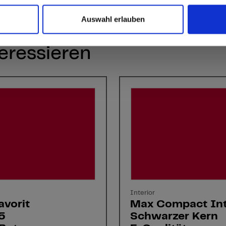
Auswahl erlauben
eressieren
Interior
avorit
Max Compact Int
5
Schwarzer Kern