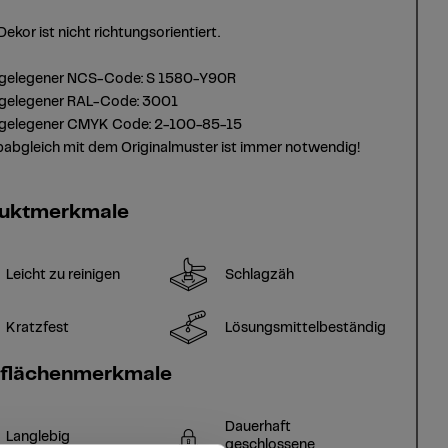
Dekor ist nicht richtungsorientiert.
gelegener NCS-Code: S 1580-Y90R
gelegener RAL-Code: 3001
gelegener CMYK Code: 2-100-85-15
babgleich mit dem Originalmuster ist immer notwendig!
uktmerkmale
Leicht zu reinigen
Schlagzäh
Kratzfest
Lösungsmittelbeständig
flächenmerkmale
Dauerhaft
Langlebig
geschlossene