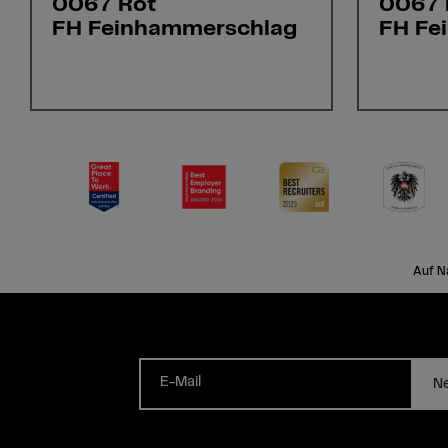
0067 Rot
0067 
FH Feinhammerschlag
FH Fe
Auf N
E-Mail
Ne