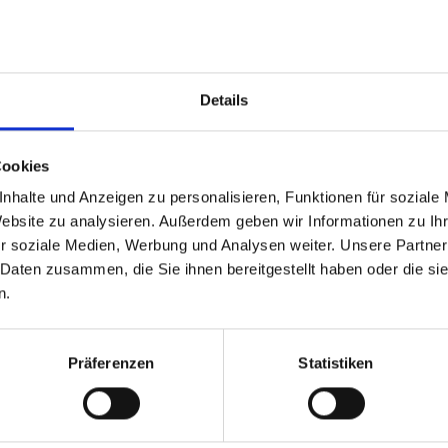
Details
able
 based in the Vereinigte
Cookies
ular.
nhalte und Anzeigen zu personalisieren, Funktionen für soziale
n?
Website zu analysieren. Außerdem geben wir Informationen zu I
r soziale Medien, Werbung und Analysen weiter. Unsere Partner
 Daten zusammen, die Sie ihnen bereitgestellt haben oder die s
 North America website directly from here or discover what Funder
n.
orld!
 to the Fundermax North America Website
Europe / Rest of the
Präferenzen
Statistiken