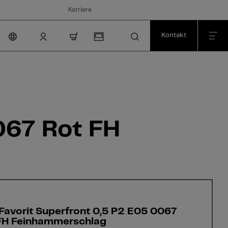
Karriere
Kontakt
nav.cart.item.count
067 Rot FH
 Favorit Superfront 0,5 P2 E05 0067
FH Feinhammerschlag