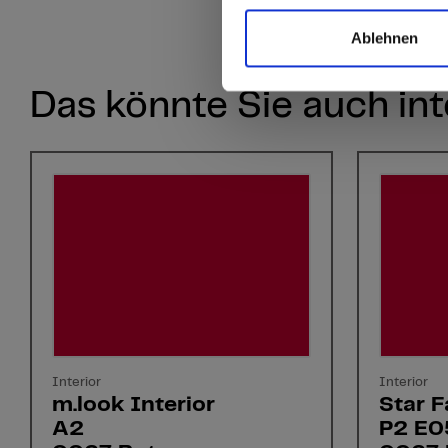
Ablehnen
Das könnte Sie auch int
Interior
Interior
m.look Interior
Star F
A2
P2 E0