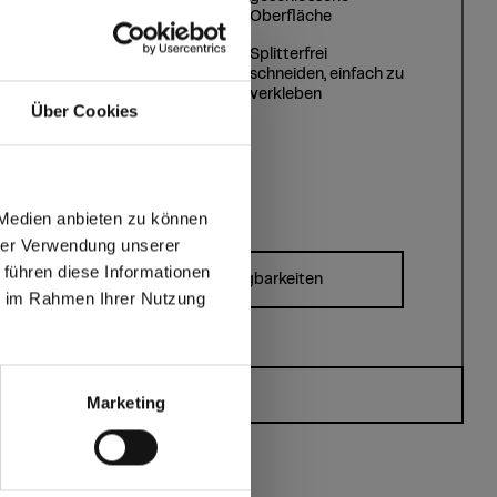
Oberfläche
Splitterfrei
Hygienisch
schneiden, einfach zu
verkleben
Über Cookies
 Medien anbieten zu können
hrer Verwendung unserer
 führen diese Informationen
Formate, Stärken & Verfügbarkeiten
ie im Rahmen Ihrer Nutzung
max offers in Europe
Sie haben Fragen?
 World
Marketing