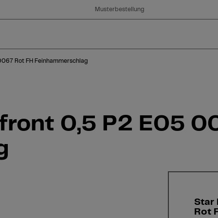
Musterbestellung
 0067 Rot FH Feinhammerschlag
rfront 0,5 P2 E05 0
g
Star
Rot 