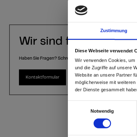
Zustimmung
Wir sind für Sie da!
sr.modal is not close
Are you
Diese Webseite verwendet 
Haben Sie Fragen? Schreiben Sie uns über das Kontaktform
Wir verwenden Cookies, um I
Staate
und die Zugriffe auf unsere 
Website an unsere Partner fü
Kontaktformular
möglicherweise mit weiteren
Go to the Fundermax
der Dienste gesammelt habe
and the rest of the w
Einwilligungsauswahl
Click here to go
Notwendig