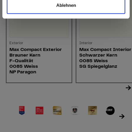
Ablehnen
Exterior
Interior
Max Compact Exterior
Max Compact Interior
Brauner Kern
Schwarzer Kern
F-Qualität
0085 Weiss
0085 Weiss
SG Spiegelglanz
NP Paragon