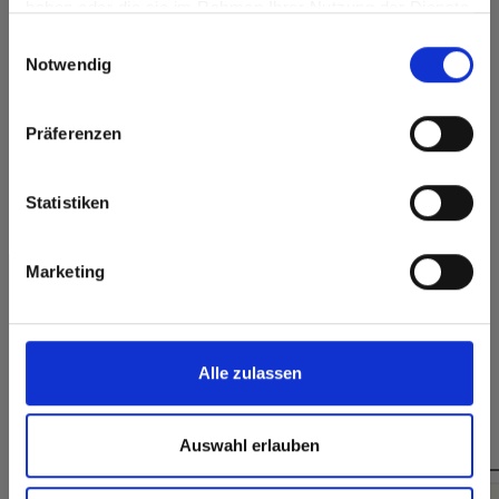
haben oder die sie im Rahmen Ihrer Nutzung der Dienste
Go to the Fundermax North America website directly from
Oberflächenmerkmale
gesammelt haben.
Einwilligungsauswahl
here or discover what Fundermax offers in Europe and the
Notwendig
rest of the world!
Dauerhaft
Langlebig
geschlossene
Oberfläche
Click here to go to the Fundermax North America
Präferenzen
Website
Splitterfrei schneiden,
Hygienisch
einfach zu verkleben
Europe / Rest of the World
Statistiken
Marketing
Formate, Stärken & Verfügbarkeiten
Alle zulassen
Das könnte Sie auch interessieren
Auswahl erlauben