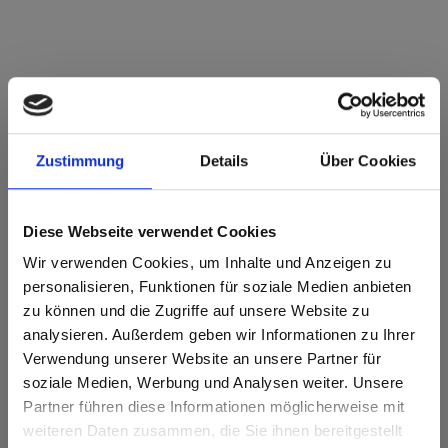
Star Favorit Superfront 0,5 P2 E05 0085
Weiss FH Feinhammerschlag
Zustimmung
Details
Über Cookies
Dieses Dekor ist nicht richtungsorientiert.
Nächstgelegener NCS-Code: S 0502-G50Y
Diese Webseite verwendet Cookies
Nächstgelegener RAL-Code: 9010
Nächstgelegener CMYK Code: 0-0-12-0
Wir verwenden Cookies, um Inhalte und Anzeigen zu
Ein Farbabgleich mit dem Originalmuster ist immer notwendig!
personalisieren, Funktionen für soziale Medien anbieten
zu können und die Zugriffe auf unsere Website zu
Produktmerkmale
analysieren. Außerdem geben wir Informationen zu Ihrer
Verwendung unserer Website an unsere Partner für
soziale Medien, Werbung und Analysen weiter. Unsere
Leicht zu reinigen
Schlagzäh
Partner führen diese Informationen möglicherweise mit
Are you based in the Vereinigte
sr.modal is not closeable
weiteren Daten zusammen, die Sie ihnen bereitgestellt
Staaten?
Kratzfest
Lösungsmittelbeständig