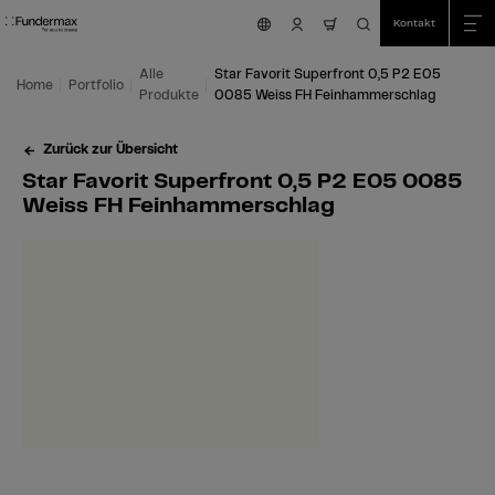
Table Of Content
Suche
Star Favorit Superfront 0,5 P2 E05 0085 Weiss FH Feinhammerschlag
Einsatzmöglichkeiten
Wir sind für Sie da!
Das könnte Sie auch interessieren
Zum Hauptinhalt springen
Zum Inhaltsverzeichnis springen
Zum Hauptmenü springen
Kontakt
nav.cart.item.coun
Alle
Star Favorit Superfront 0,5 P2 E05
Home
Portfolio
Produkte
0085 Weiss FH Feinhammerschlag
Zurück zur Übersicht
Star Favorit Superfront 0,5 P2 E05 0085
Weiss FH Feinhammerschlag