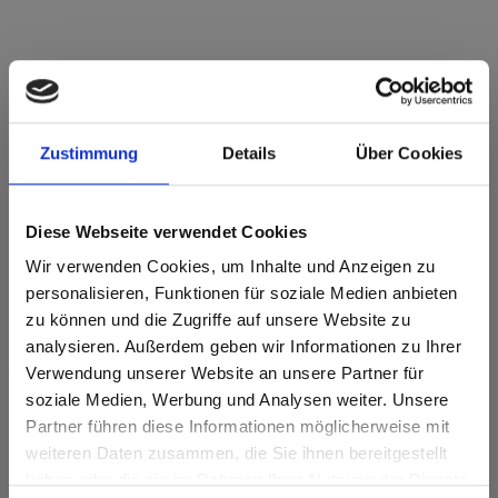
Star Favorit Superfront 0,5 P2 E05 0821
Heritage Eiche Schoko IM Immago
Zustimmung
Details
Über Cookies
Dieses Dekor ist richtungsorientiert (laengs). Bitte bei
Optimierung und Zuschnitt beachten.
Diese Webseite verwendet Cookies
Produktmerkmale
Wir verwenden Cookies, um Inhalte und Anzeigen zu
personalisieren, Funktionen für soziale Medien anbieten
zu können und die Zugriffe auf unsere Website zu
Leicht zu reinigen
Schlagzäh
analysieren. Außerdem geben wir Informationen zu Ihrer
Verwendung unserer Website an unsere Partner für
Kratzfest
Lösungsmittelbeständig
soziale Medien, Werbung und Analysen weiter. Unsere
Oberflächenmerkmale
Partner führen diese Informationen möglicherweise mit
Are you based in the Vereinigte
sr.modal is not closeable
weiteren Daten zusammen, die Sie ihnen bereitgestellt
Staaten?
haben oder die sie im Rahmen Ihrer Nutzung der Dienste
Hitze- und
Langlebig
frostbeständig
Go to the Fundermax North America website directly from