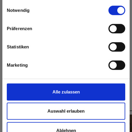
gesammelt haben.
Einwilligungsauswahl
here or discover what Fundermax offers in Europe and the
Dauerhaft
Notwendig
Hygienisch
rest of the world!
geschlossene
Oberfläche
Click here to go to the Fundermax North America
Splitterfrei schneiden,
Präferenzen
Website
einfach zu verkleben
Europe / Rest of the World
Statistiken
Marketing
Formate, Stärken & Verfügbarkeiten
Alle zulassen
Das könnte Sie auch interessieren
Auswahl erlauben
Ablehnen