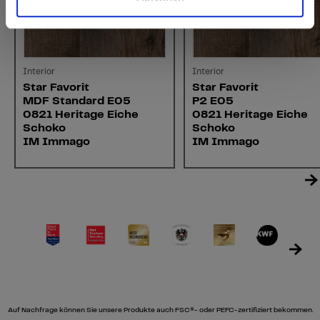
Interior
Interior
Star Favorit
Star Favorit
MDF Standard E05
P2 E05
0821 Heritage Eiche
0821 Heritage Eiche
Schoko
Schoko
IM Immago
IM Immago
Auf Nachfrage können Sie unsere Produkte auch FSC®- oder PEFC-zertifiziert bekommen.