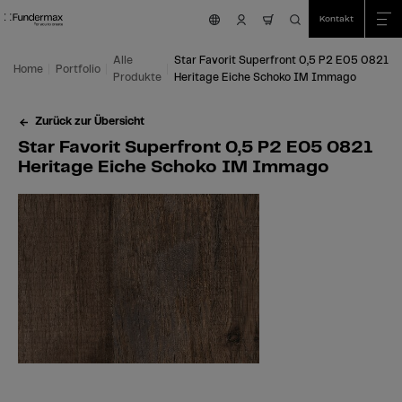
Table Of Content
Suche
Star Favorit Superfront 0,5 P2 E05 0821 Heritage Eiche Schoko IM Immago
Einsatzmöglichkeiten
Wir sind für Sie da!
Das könnte Sie auch interessieren
Zum Hauptinhalt springen
Zum Inhaltsverzeichnis springen
Zum Hauptmenü springen
Kontakt
nav.cart.item.coun
Alle
Star Favorit Superfront 0,5 P2 E05 0821
Home
Portfolio
Produkte
Heritage Eiche Schoko IM Immago
Zurück zur Übersicht
Star Favorit Superfront 0,5 P2 E05 0821
Heritage Eiche Schoko IM Immago