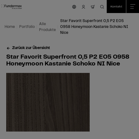
Table Of Content
Suche
Star Favorit Superfront 0,5 P2 E05 0958 Honeymoon Kastanie Schoko NI Ni
Einsatzmöglichkeiten
Wir sind für Sie da!
Das könnte Sie auch interessieren
Zum Hauptinhalt springen
Zum Inhaltsverzeichnis springen
Zum Hauptmenü springen
Kontakt
nav.cart.item.coun
Star Favorit Superfront 0,5 P2 E05
Alle
Home
Portfolio
0958 Honeymoon Kastanie Schoko NI
Produkte
Nice
Zurück zur Übersicht
Star Favorit Superfront 0,5 P2 E05 0958
Honeymoon Kastanie Schoko NI Nice