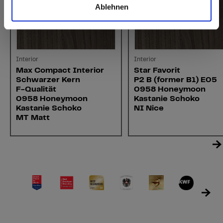
Ablehnen
Interior
Interior
Max Compact Interior
Star Favorit
Schwarzer Kern
P2 B (former B1) E05
F-Qualität
0958 Honeymoon
0958 Honeymoon
Kastanie Schoko
Kastanie Schoko
NI Nice
MT Matt