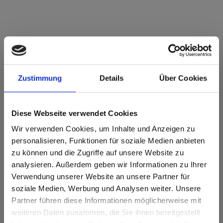
Star Favorit Superfront 0,5 P2 E05 0958
Honeymoon Kastanie Schoko NI Nice
Zustimmung
Details
Über Cookies
Dieses Dekor ist richtungsorientiert (laengs). Bitte bei
Optimierung und Zuschnitt beachten.
Diese Webseite verwendet Cookies
Produktmerkmale
Wir verwenden Cookies, um Inhalte und Anzeigen zu
personalisieren, Funktionen für soziale Medien anbieten
zu können und die Zugriffe auf unsere Website zu
Leicht zu reinigen
Schlagzäh
analysieren. Außerdem geben wir Informationen zu Ihrer
Verwendung unserer Website an unsere Partner für
Kratzfest
Lösungsmittelbeständig
soziale Medien, Werbung und Analysen weiter. Unsere
Oberflächenmerkmale
Partner führen diese Informationen möglicherweise mit
Are you based in the Vereinigte
sr.modal is not closeable
weiteren Daten zusammen, die Sie ihnen bereitgestellt
Staaten?