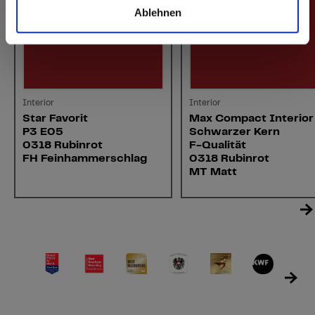
Ablehnen
Interior
Interior
Star Favorit
Max Compact Interior
P3 E05
Schwarzer Kern
0318 Rubinrot
F-Qualität
FH Feinhammerschlag
0318 Rubinrot
MT Matt