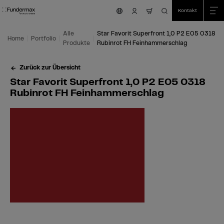
Table Of Content
Suche
Star Favorit Superfront 1,0 P2 E05 0318 Rubinrot FH Feinhammerschlag
Einsatzmöglichkeiten
Wir sind für Sie da!
Das könnte Sie auch interessieren
Zum Hauptinhalt springen
Zum Inhaltsverzeichnis springen
Zum Hauptmenü springen
Kontakt
nav.cart.item.coun
Alle
Star Favorit Superfront 1,0 P2 E05 0318
Home
Portfolio
Produkte
Rubinrot FH Feinhammerschlag
Zurück zur Übersicht
Star Favorit Superfront 1,0 P2 E05 0318
Rubinrot FH Feinhammerschlag