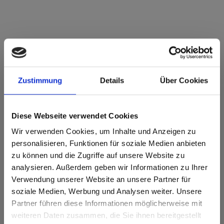
Star Favorit Superfront 1,0 P2 E05 0318
Rubinrot FH Feinhammerschlag
Zustimmung
Details
Über Cookies
Dieses Dekor ist nicht richtungsorientiert.
Nächstgelegener NCS-Code: S 4050-R
Diese Webseite verwendet Cookies
Nächstgelegener RAL-Code: 3003
Nächstgelegener CMYK Code: 41-100-90-10
Wir verwenden Cookies, um Inhalte und Anzeigen zu
Ein Farbabgleich mit dem Originalmuster ist immer notwendig!
personalisieren, Funktionen für soziale Medien anbieten
zu können und die Zugriffe auf unsere Website zu
Produktmerkmale
analysieren. Außerdem geben wir Informationen zu Ihrer
Verwendung unserer Website an unsere Partner für
soziale Medien, Werbung und Analysen weiter. Unsere
Leicht zu reinigen
Schlagzäh
Partner führen diese Informationen möglicherweise mit
Are you based in the Vereinigte
sr.modal is not closeable
weiteren Daten zusammen, die Sie ihnen bereitgestellt
Staaten?
Kratzfest
Lösungsmittelbeständig