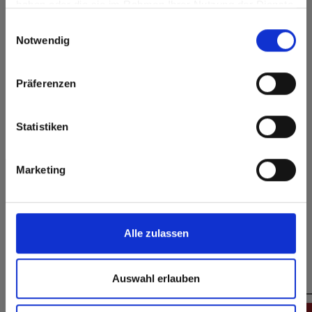
haben oder die sie im Rahmen Ihrer Nutzung der Dienste
Go to the Fundermax North America website directly from
Oberflächenmerkmale
gesammelt haben.
Einwilligungsauswahl
here or discover what Fundermax offers in Europe and the
Notwendig
rest of the world!
Dauerhaft
Langlebig
geschlossene
Oberfläche
Click here to go to the Fundermax North America
Präferenzen
Website
Splitterfrei schneiden,
Hygienisch
einfach zu verkleben
Europe / Rest of the World
Statistiken
Marketing
Formate, Stärken & Verfügbarkeiten
Alle zulassen
Das könnte Sie auch interessieren
Auswahl erlauben