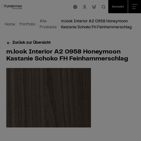
Table Of Content
Suche
Einsatzmöglichkeiten
Wir sind für Sie da!
Das könnte Sie auch interessieren
m.look Interior A2 0958 Honeymoon Kastanie Schoko FH Feinhammerschlag
Zum Hauptinhalt springen
Zum Inhaltsverzeichnis springen
Zum Hauptmenü springen
Kontakt
nav.cart.item.coun
Alle
m.look Interior A2 0958 Honeymoon
Home
Portfolio
Produkte
Kastanie Schoko FH Feinhammerschlag
Zurück zur Übersicht
m.look Interior A2 0958 Honeymoon
Kastanie Schoko FH Feinhammerschlag