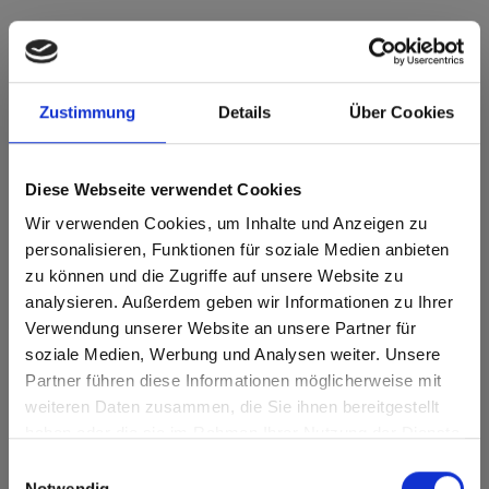
m.look Interior A2 0958 Honeymoon
Zustimmung
Details
Über Cookies
Kastanie Schoko FH Feinhammerschlag
Dieses Dekor ist richtungsorientiert (laengs). Bitte bei
Optimierung und Zuschnitt beachten.
Diese Webseite verwendet Cookies
Wir verwenden Cookies, um Inhalte und Anzeigen zu
Produktmerkmale
personalisieren, Funktionen für soziale Medien anbieten
zu können und die Zugriffe auf unsere Website zu
Langlebig
Leicht zu reinigen
analysieren. Außerdem geben wir Informationen zu Ihrer
Verwendung unserer Website an unsere Partner für
Schlagzäh
Kratzfest
soziale Medien, Werbung und Analysen weiter. Unsere
Partner führen diese Informationen möglicherweise mit
Are you based in the Vereinigte
sr.modal is not closeable
Lösungsmittelbeständig
weiteren Daten zusammen, die Sie ihnen bereitgestellt
Staaten?
haben oder die sie im Rahmen Ihrer Nutzung der Dienste
Oberflächenmerkmale
Go to the Fundermax North America website directly from
gesammelt haben.
Einwilligungsauswahl
here or discover what Fundermax offers in Europe and the
Notwendig