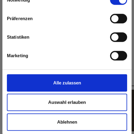
rest of the world!
Dauerhaft
Hygienisch
geschlossene
Oberfläche
Click here to go to the Fundermax North America
Präferenzen
Splitterfrei schneiden,
Website
einfach zu verkleben
Europe / Rest of the World
Statistiken
Formate, Stärken & Verfügbarkeiten
Marketing
Das könnte Sie auch interessieren
Alle zulassen
Auswahl erlauben
Ablehnen