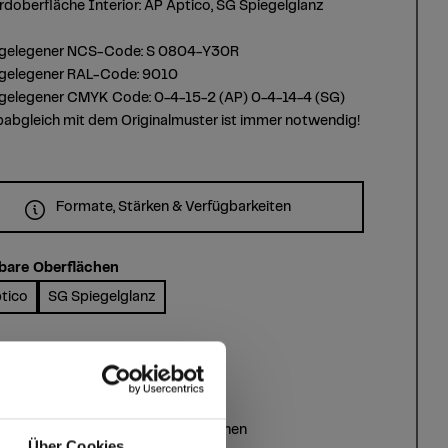
doberfläche Interior: AP Aptico, SG Spiegelglanz
gelegener NCS-Code: S 0804-Y30R
gelegener RAL-Code: 9010
gelegener CMYK Code: 0-4-15-2 (AP) 0-4-14-4 (SG)
babgleich mit dem Originalmuster ist immer notwendig!
Formate, Stärken & Verfügbarkeiten
bare Oberflächen
tico
SG Spiegelglanz
bare Produkte
um Star
tatus kann, je nach Zielland, abweichen
Über Cookies