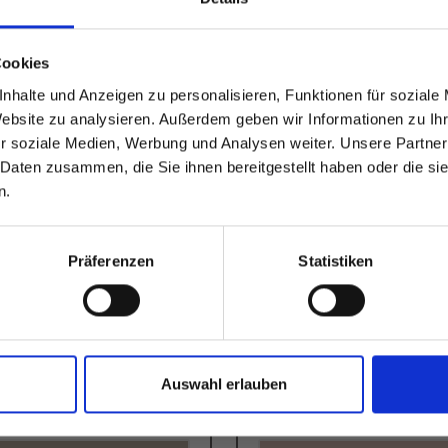
able
 based in the Vereinigte
Cookies
nhalte und Anzeigen zu personalisieren, Funktionen für soziale
n?
Website zu analysieren. Außerdem geben wir Informationen zu I
r soziale Medien, Werbung und Analysen weiter. Unsere Partner
 Daten zusammen, die Sie ihnen bereitgestellt haben oder die s
 North America website directly from here or discover what Funder
n.
orld!
 to the Fundermax North America Website
Europe / Rest of the
Präferenzen
Statistiken
Auswahl erlauben