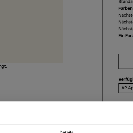
Standar
Farben
Nächst
Nächst
Nächst
Ein Far
ngt.
Verfüg
AP Ap
Verfüg
Premi
Liefers
Details