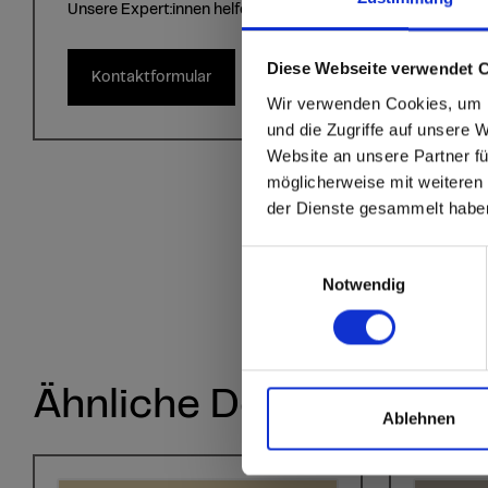
Unsere Expert:innen helfen Ihnen gerne weiter!
sr.modal is not close
Are you
Diese Webseite verwendet 
Kontaktformular
Wir verwenden Cookies, um I
Staate
und die Zugriffe auf unsere 
Website an unsere Partner fü
möglicherweise mit weiteren
Go to the Fundermax
der Dienste gesammelt habe
and the rest of the w
Einwilligungsauswahl
Click here to go
Notwendig
Ähnliche Dekore
Ablehnen