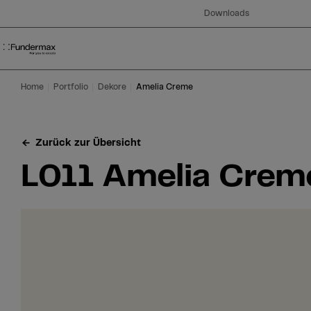
Table Of Content
Suche
L011 Amelia Creme
Sie haben Fragen?
Ähnliche Dekore
Zum Hauptinhalt springen
Zum Inhaltsverzeichnis springen
Zum Hauptmenü springen
Downloads
Home
Portfolio
Dekore
Amelia Creme
Zurück zur Übersicht
L011 Amelia Crem