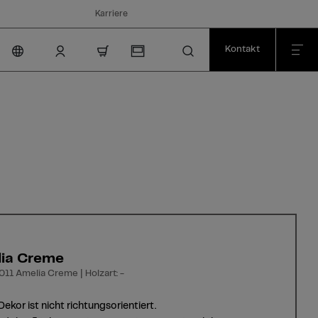
Karriere
Kontakt
nav.cart.item.count
ia Creme
011 Amelia Creme | Holzart: -
Dekor ist nicht richtungsorientiert.