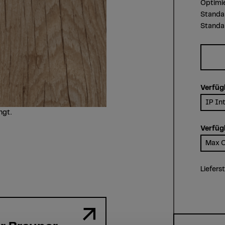
Optimi
Standar
Standar
Verfüg
IP Int
ngt.
Verfüg
Max C
Liefers