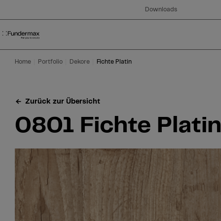
Table Of Content
Suche
0801 Fichte Platin
Bestellen Sie Ihr gratis Muster!
Sie haben Fragen?
Ähnliche Dekore
Zum Hauptinhalt springen
Zum Inhaltsverzeichnis springen
Zum Hauptmenü springen
Downloads
Home
Portfolio
Dekore
Fichte Platin
Zurück zur Übersicht
0801 Fichte Plati