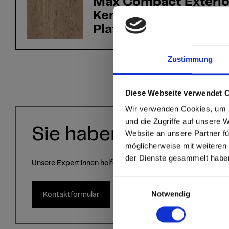
Max Compact Exterio
Kern F-Qualität 0801
Platin NT
Zustimmung
sr.modal is not close
Are you
Diese Webseite verwendet 
Wir verwenden Cookies, um I
Staate
und die Zugriffe auf unsere 
Sie haben Fragen?
Website an unsere Partner fü
möglicherweise mit weiteren
Go to the Fundermax
der Dienste gesammelt habe
and the rest of the w
Unsere Expert:innen helfen Ihnen gerne weiter!
Einwilligungsauswahl
Click here to go
Notwendig
Kontaktformular