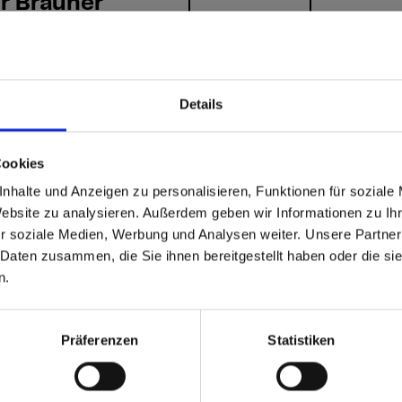
r Brauner
 Fichte
Details
able
 based in the Vereinigte
Cookies
nhalte und Anzeigen zu personalisieren, Funktionen für soziale
n?
Website zu analysieren. Außerdem geben wir Informationen zu I
r soziale Medien, Werbung und Analysen weiter. Unsere Partner
 Daten zusammen, die Sie ihnen bereitgestellt haben oder die s
 North America website directly from here or discover what Funder
n.
orld!
 to the Fundermax North America Website
Europe / Rest of the
Präferenzen
Statistiken