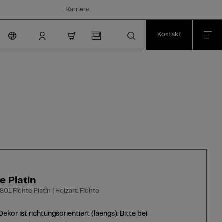
Karriere
Kontakt
nav.cart.item.count
e Platin
01 Fichte Platin | Holzart: Fichte
Dekor ist richtungsorientiert (laengs). Bitte bei