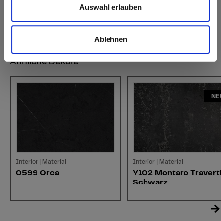
Auswahl erlauben
Ablehnen
Ähnliche Dekore
NE
Interior | Material
Interior | Material
0599 Orca
Y102 Montaro Travert
Schwarz