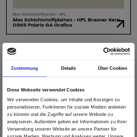
Max Schichtstoffplatten - HPL
Max Schichtstoffplatten - HPL Brauner Kern
0565 Polaris GA Grafica
Zustimmung
Details
Über Cookies
Sie haben Fragen?
Unsere Expert:innen helfen Ihnen gerne weiter!
Diese Webseite verwendet Cookies
Kontaktformular
Wir verwenden Cookies, um Inhalte und Anzeigen zu
personalisieren, Funktionen für soziale Medien anbieten
zu können und die Zugriffe auf unsere Website zu
analysieren. Außerdem geben wir Informationen zu Ihrer
Verwendung unserer Website an unsere Partner für
soziale Medien, Werbung und Analysen weiter. Unsere