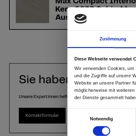
Max Compact Interio
Kern 0988 Schirokko
Austerngrau AP Apti
Zustimmung
sr.modal is not close
Are you
Diese Webseite verwendet 
Wir verwenden Cookies, um I
Staate
und die Zugriffe auf unsere 
Sie haben Fragen?
Website an unsere Partner fü
möglicherweise mit weiteren
Go to the Fundermax
Unsere Expert:innen helfen Ihnen gerne weiter!
der Dienste gesammelt habe
and the rest of the w
Einwilligungsauswahl
Kontaktformular
Click here to go
Notwendig