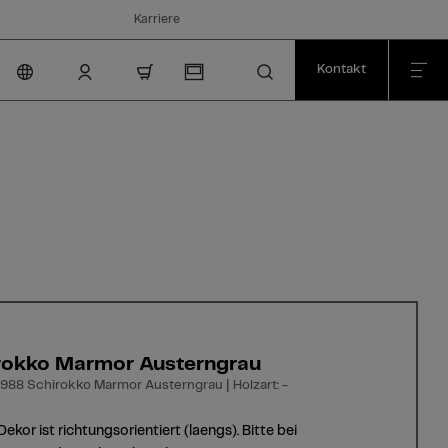
Karriere
Kontakt
nav.cart.item.count
rokko Marmor Austerngrau
988 Schirokko Marmor Austerngrau | Holzart: -
Dekor ist richtungsorientiert (laengs). Bitte bei