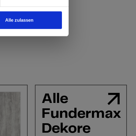
Alle zulassen
Alle
Fundermax
Dekore