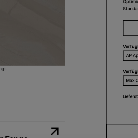
Optimi
Standar
Verfüg
AP Ap
ngt.
Verfüg
Max C
Liefers