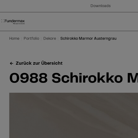
Table Of Content
Suche
0988 Schirokko Marmor Austerngrau
Bestellen Sie Ihr gratis Muster!
Sie haben Fragen?
Ähnliche Dekore
Zum Hauptinhalt springen
Zum Inhaltsverzeichnis springen
Zum Hauptmenü springen
Downloads
Home
Portfolio
Dekore
Schirokko Marmor Austerngrau
Zurück zur Übersicht
0988 Schirokko 