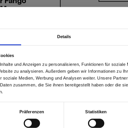
r Fango
 Marmor
co
Details
able
 based in the Vereinigte
Cookies
nhalte und Anzeigen zu personalisieren, Funktionen für soziale
n?
Website zu analysieren. Außerdem geben wir Informationen zu I
r soziale Medien, Werbung und Analysen weiter. Unsere Partner
 Daten zusammen, die Sie ihnen bereitgestellt haben oder die s
 North America website directly from here or discover what Funder
n.
orld!
 to the Fundermax North America Website
Europe / Rest of the
Präferenzen
Statistiken