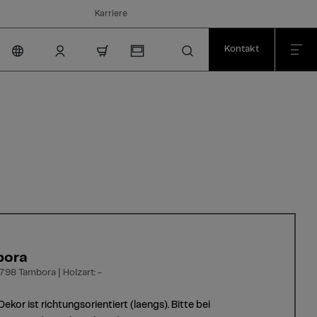
Karriere
Kontakt
nav.cart.item.count
bora
798 Tambora | Holzart: -
Dekor ist richtungsorientiert (laengs). Bitte bei