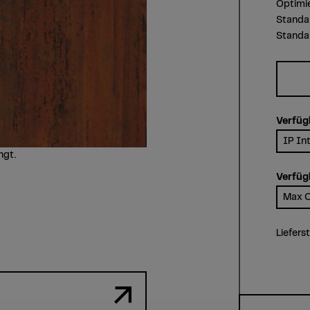
Optimi
Standar
Standar
Verfüg
IP Int
ngt.
Verfüg
Max C
Liefers