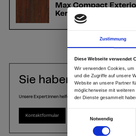
Max Compact Exterio
Kern F-Qualität 079
Zustimmung
sr.modal is not close
Are you
Diese Webseite verwendet 
Wir verwenden Cookies, um I
Staate
und die Zugriffe auf unsere 
Sie haben Fragen?
Website an unsere Partner fü
möglicherweise mit weiteren
Go to the Fundermax
Unsere Expert:innen helfen Ihnen gerne weiter!
der Dienste gesammelt habe
and the rest of the w
Einwilligungsauswahl
Kontaktformular
Click here to go
Notwendig