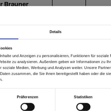
r Brauner
8 Tambora NT
Details
able
 based in the Vereinigte
Cookies
nhalte und Anzeigen zu personalisieren, Funktionen für soziale
n?
Website zu analysieren. Außerdem geben wir Informationen zu I
r soziale Medien, Werbung und Analysen weiter. Unsere Partner
 Daten zusammen, die Sie ihnen bereitgestellt haben oder die s
 North America website directly from here or discover what Funder
n.
orld!
 to the Fundermax North America Website
Europe / Rest of the
Präferenzen
Statistiken