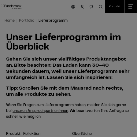
Table Of Content
Suche
Unser Lieferprogramm im Überblick
Zum Hauptinhalt springen
Zum Inhaltsverzeichnis springen
Zum Hauptmenü springen
Kontakt
nav.cart.item.coun
Home
Portfolio
Lieferprogramm
Unser Lieferprogramm im
Überblick
Sehen Sie sich unser vielfältiges Produktangebot
an. Bitte beachten: Das Laden kann 30–40
Sekunden dauern, weil unser Lieferprogramm sehr
umfangreich ist. Lassen Sie sich inspirieren!
Tipp:
Scrollen Sie mit dem Mausrad nach rechts,
um alle Produkte zu sehen.
Wenn Sie Fragen zum Lieferprogramm haben, melden Sie sich gerne
bei
unseren Ansprechpartner:innen
. Wir beantworten Ihre Anfrage so
schnell wie möglich.
Produkt | Kollektion
Oberfläche