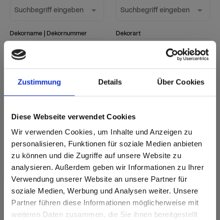
Suchbegriff eingeben
Suchbegriff eingeben
Dekorname | Dekornummer
Dekorart
1 Option
Suchbegriff eingeben
ausgewählt
Zustimmung
Details
Über Cookies
Suche starten
Filter zurücksetzen
Diese Webseite verwendet Cookies
Wir verwenden Cookies, um Inhalte und Anzeigen zu
personalisieren, Funktionen für soziale Medien anbieten
sr.Zusammengehörige.Tabellen
Lieferoptionen
Weitere
zu können und die Zugriffe auf unsere Website zu
Hinweise
Fast Lane - besonders schnelle Lieferung
Anmerkung
i
analysieren. Außerdem geben wir Informationen zu Ihrer
ab Lager - in üblichen Mengen sofort lieferbar
Neues Dekor
Verwendung unserer Website an unsere Partner für
nach Lieferzeit - gemäß aktueller Lieferzeit
soziale Medien, Werbung und Analysen weiter. Unsere
Lieferzeit bei Bestellungen von 1-3 Stk.: ab Werk 5
Werktage
Partner führen diese Informationen möglicherweise mit
Are you based in the Vereinigte
sr.modal is not closeable
weiteren Daten zusammen, die Sie ihnen bereitgestellt
Staaten?
sr.Legende
Dekorrichtung
Dekorart