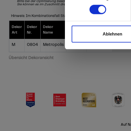
Bitte bei der Optimierung beachten
Sie können es im Zuschnitt drehen
S = Special
I = Individual
Hinweis: Im Kombinationsfall Star Favorit - Compact - HPL bitte Muster
Dekor
Dekor
Dekor
Dekor
Preisgruppe
Standard
Art
Nr.
Name
Richtung
StarFavorit
Oberfläc
Ablehnen
M
0804
Metropolis
L
NH
i
Übersicht Dekoransicht
Auf N