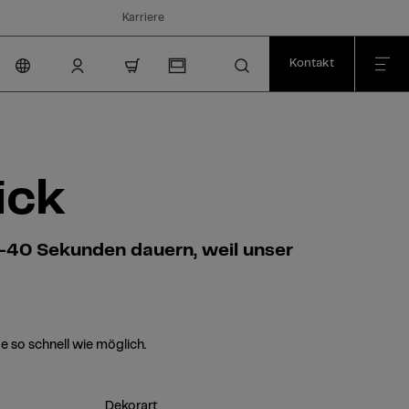
Karriere
Kontakt
nav.cart.item.count
ick
0–40 Sekunden dauern, weil unser
e so schnell wie möglich.
Dekorart