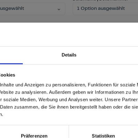
ausgewählt
1 Option ausgewählt
Details
se
able
 based in the Vereinigte
Cookies
nhalte und Anzeigen zu personalisieren, Funktionen für soziale
n?
Website zu analysieren. Außerdem geben wir Informationen zu I
r soziale Medien, Werbung und Analysen weiter. Unsere Partner
 Daten zusammen, die Sie ihnen bereitgestellt haben oder die s
 North America website directly from here or discover what Funder
Produkt
Max Compact Exterior
n.
orld!
Kern/Träger
Brauner Kern F-Qualität
 to the Fundermax North America Website
Europe / Rest of the
Präferenzen
Statistiken