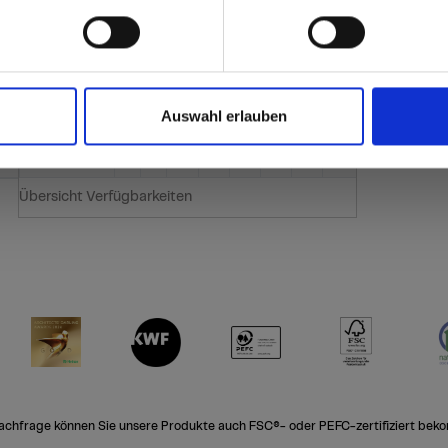
Format (mm)
4100x1854 (XL)
Dicken (mm)
6
8
10
12
13
16
18
20
 vergleichen.
he
Auswahl erlauben
nach Lieferzeit - gemäß aktueller Lieferzeit sr.Ver
nach Lieferzeit - gemäß aktueller Lieferzeit s
nach Lieferzeit - gemäß aktueller Lieferze
nach Lieferzeit - gemäß aktueller Lie
nach Lieferzeit - gemäß aktuelle
nach Lieferzeit - gemäß akt
nach Lieferzeit - gemä
nach Lieferzeit -
Übersicht Verfügbarkeiten
achfrage können Sie unsere Produkte auch FSC®- oder PEFC-zertifiziert bek