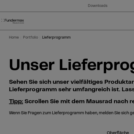
Table Of Content
Suche
Unser Lieferprogramm im Überblick
Zum Hauptinhalt springen
Zum Inhaltsverzeichnis springen
Zum Hauptmenü springen
Downloads
Home
Portfolio
Lieferprogramm
Unser Lieferpr
Sehen Sie sich unser vielfältiges Produkt
Lieferprogramm sehr umfangreich ist. Lasse
Tipp:
Scrollen Sie mit dem Mausrad nach re
Wenn Sie Fragen zum Lieferprogramm haben, melden Sie sich g
Oberfläche