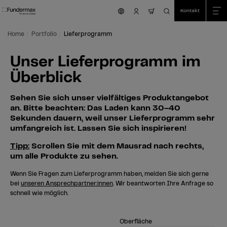
Table Of Content
Suche
Unser Lieferprogramm im Überblick
Zum Hauptinhalt springen
Zum Inhaltsverzeichnis springen
Zum Hauptmenü springen
Kontakt
nav.cart.item.coun
Home
Portfolio
Lieferprogramm
Unser Lieferprogramm im
Überblick
Sehen Sie sich unser vielfältiges Produktangebot
an. Bitte beachten: Das Laden kann 30–40
Sekunden dauern, weil unser Lieferprogramm sehr
umfangreich ist. Lassen Sie sich inspirieren!
Tipp:
Scrollen Sie mit dem Mausrad nach rechts,
um alle Produkte zu sehen.
Wenn Sie Fragen zum Lieferprogramm haben, melden Sie sich gerne
bei
unseren Ansprechpartner:innen
. Wir beantworten Ihre Anfrage so
schnell wie möglich.
Oberfläche