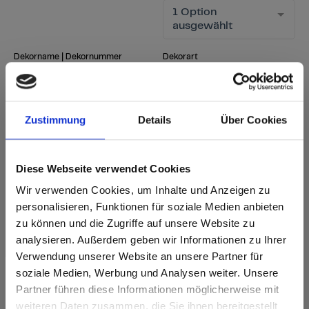
1 Option
ausgewählt
Dekorname | Dekornummer
Dekorart
1 Option
Suchbegriff eingeben
ausgewählt
Zustimmung
Details
Über Cookies
Suche starten
Filter zurücksetzen
Diese Webseite verwendet Cookies
Wir verwenden Cookies, um Inhalte und Anzeigen zu
personalisieren, Funktionen für soziale Medien anbieten
sr.Zusammengehörige.Tabellen
Lieferoptionen
Weitere
zu können und die Zugriffe auf unsere Website zu
Hinweise
Fast Lane - besonders schnelle Lieferung
analysieren. Außerdem geben wir Informationen zu Ihrer
Anmerkung
i
ab Lager - in üblichen Mengen sofort lieferbar
Neues Dekor
Verwendung unserer Website an unsere Partner für
nach Lieferzeit - gemäß aktueller Lieferzeit
soziale Medien, Werbung und Analysen weiter. Unsere
Lieferzeit bei Bestellungen von 1-3 Stk.: ab Werk 5
Partner führen diese Informationen möglicherweise mit
Are you based in the Vereinigte
Werktage
sr.modal is not closeable
weiteren Daten zusammen, die Sie ihnen bereitgestellt
Staaten?