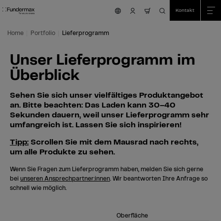
Table Of Content
Suche
Unser Lieferprogramm im Überblick
Zum Hauptinhalt springen
Zum Inhaltsverzeichnis springen
Zum Hauptmenü springen
Kontakt
nav.cart.item.coun
Home
Portfolio
Lieferprogramm
Unser Lieferprogramm im
Überblick
Sehen Sie sich unser vielfältiges Produktangebot
an. Bitte beachten: Das Laden kann 30–40
Sekunden dauern, weil unser Lieferprogramm sehr
umfangreich ist. Lassen Sie sich inspirieren!
Tipp:
Scrollen Sie mit dem Mausrad nach rechts,
um alle Produkte zu sehen.
Wenn Sie Fragen zum Lieferprogramm haben, melden Sie sich gerne
bei
unseren Ansprechpartner:innen
. Wir beantworten Ihre Anfrage so
schnell wie möglich.
Oberfläche