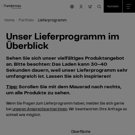
Table Of Content
Suche
Unser Lieferprogramm im Überblick
Zum Hauptinhalt springen
Zum Inhaltsverzeichnis springen
Zum Hauptmenü springen
Kontakt
nav.cart.item.coun
Home
Portfolio
Lieferprogramm
Unser Lieferprogramm im
Überblick
Sehen Sie sich unser vielfältiges Produktangebot
an. Bitte beachten: Das Laden kann 30–40
Sekunden dauern, weil unser Lieferprogramm sehr
umfangreich ist. Lassen Sie sich inspirieren!
Tipp:
Scrollen Sie mit dem Mausrad nach rechts,
um alle Produkte zu sehen.
Wenn Sie Fragen zum Lieferprogramm haben, melden Sie sich gerne
bei
unseren Ansprechpartner:innen
. Wir beantworten Ihre Anfrage so
schnell wie möglich.
Oberfläche