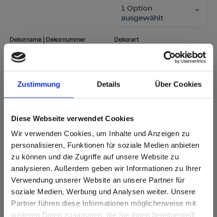
1 Option
ausgewählt
Dekorname | Dekornummer
Dekorart
1 Option
Suchbegriff eingeben
ausgewählt
Zustimmung
Details
Über Cookies
Suche starten
Filter zurücksetzen
Diese Webseite verwendet Cookies
Wir verwenden Cookies, um Inhalte und Anzeigen zu
personalisieren, Funktionen für soziale Medien anbieten
sr.Zusammengehörige.Tabellen
Lieferoptionen
Weitere
zu können und die Zugriffe auf unsere Website zu
Hinweise
Fast Lane - besonders schnelle Lieferung
analysieren. Außerdem geben wir Informationen zu Ihrer
Anmerkung
i
ab Lager - in üblichen Mengen sofort lieferbar
Neues Dekor
Verwendung unserer Website an unsere Partner für
nach Lieferzeit - gemäß aktueller Lieferzeit
soziale Medien, Werbung und Analysen weiter. Unsere
Lieferzeit bei Bestellungen von 1-3 Stk.: ab Werk 5
Partner führen diese Informationen möglicherweise mit
Are you based in the Vereinigte
Werktage
sr.modal is not closeable
weiteren Daten zusammen, die Sie ihnen bereitgestellt
Staaten?