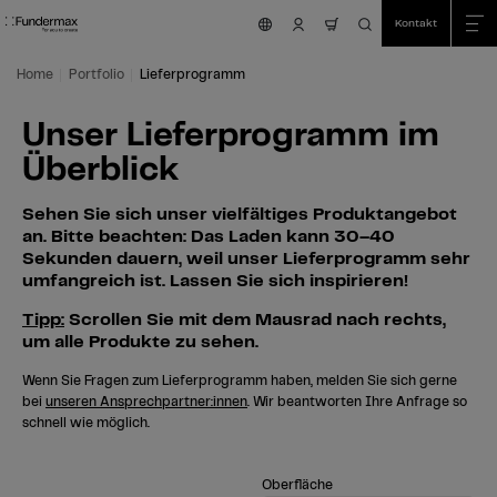
Table Of Content
Suche
Unser Lieferprogramm im Überblick
Zum Hauptinhalt springen
Zum Inhaltsverzeichnis springen
Zum Hauptmenü springen
Kontakt
nav.cart.item.coun
Home
Portfolio
Lieferprogramm
Unser Lieferprogramm im
Überblick
Sehen Sie sich unser vielfältiges Produktangebot
an. Bitte beachten: Das Laden kann 30–40
Sekunden dauern, weil unser Lieferprogramm sehr
umfangreich ist. Lassen Sie sich inspirieren!
Tipp:
Scrollen Sie mit dem Mausrad nach rechts,
um alle Produkte zu sehen.
Wenn Sie Fragen zum Lieferprogramm haben, melden Sie sich gerne
bei
unseren Ansprechpartner:innen
. Wir beantworten Ihre Anfrage so
schnell wie möglich.
Oberfläche