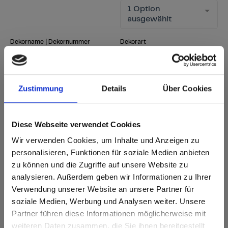
1 Option
ausgewählt
Dekorname | Dekornummer
Dekorart
1 Option
Suchbegriff eingeben
ausgewählt
Zustimmung
Details
Über Cookies
Suche starten
Filter zurücksetzen
Diese Webseite verwendet Cookies
Wir verwenden Cookies, um Inhalte und Anzeigen zu
personalisieren, Funktionen für soziale Medien anbieten
sr.Zusammengehörige.Tabellen
Lieferoptionen
Weitere
zu können und die Zugriffe auf unsere Website zu
Hinweise
Fast Lane - besonders schnelle Lieferung
analysieren. Außerdem geben wir Informationen zu Ihrer
Anmerkung
i
ab Lager - in üblichen Mengen sofort lieferbar
Neues Dekor
Verwendung unserer Website an unsere Partner für
nach Lieferzeit - gemäß aktueller Lieferzeit
soziale Medien, Werbung und Analysen weiter. Unsere
Lieferzeit bei Bestellungen von 1-3 Stk.: ab Werk 5
Partner führen diese Informationen möglicherweise mit
Are you based in the Vereinigte
Werktage
sr.modal is not closeable
weiteren Daten zusammen, die Sie ihnen bereitgestellt
Staaten?