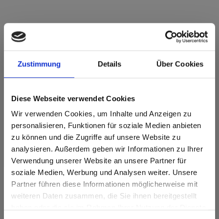
Zustimmung
Details
Über Cookies
Max Compact Interior Black core 0836
Lagos MT Matt
Diese Webseite verwendet Cookies
This decor is directional ( lengthwise). Please note when
optimizing and cutting.
Wir verwenden Cookies, um Inhalte und Anzeigen zu
personalisieren, Funktionen für soziale Medien anbieten
Product features
zu können und die Zugriffe auf unsere Website zu
analysieren. Außerdem geben wir Informationen zu Ihrer
Easy to clean
Impact resistant
Verwendung unserer Website an unsere Partner für
soziale Medien, Werbung und Analysen weiter. Unsere
Scratch resistent
Solvent resistant
Partner führen diese Informationen möglicherweise mit
Are you based in the United States?
sr.modal is not closeable
weiteren Daten zusammen, die Sie ihnen bereitgestellt
Quick assembly
Statically stressable
haben oder die sie im Rahmen Ihrer Nutzung der Dienste
Go to the Fundermax North America website directly from
here or discover what Fundermax offers in Europe and the