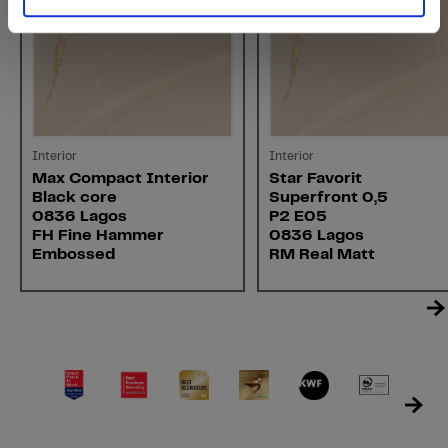
Interior
Interior
Max Compact Interior
Star Favorit
Black core
Superfront 0,5
0836 Lagos
P2 E05
FH Fine Hammer
0836 Lagos
Embossed
RM Real Matt