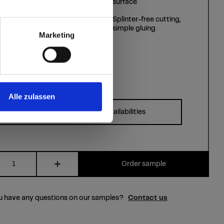
resistant
surface
Splinter-free cutting,
 World
Hygienic
simple gluing
Marketing
Alle zulassen
Formats, thicknesses & availabilities
Order sample
u have any questions on our samples?
Contact us