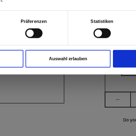
 to the Fundermax North America Website
Europe / Rest of the
Präferenzen
Statistiken
you!
Auswahl erlauben
rm.
Quantity
Do yo