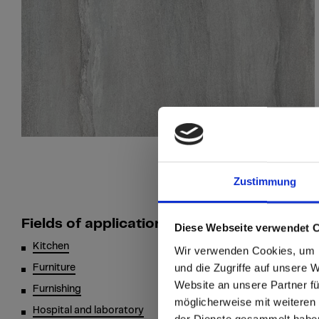
Zustimmung
Fields of application
Diese Webseite verwendet 
sr.modal is not close
Are you
Kitchen
Cubicles an
Wir verwenden Cookies, um I
und die Zugriffe auf unsere 
Furniture
Sanitary
Website an unsere Partner fü
Go to the Fundermax
Furnishing
Wall claddi
möglicherweise mit weiteren
and the rest of the w
Hospital and laboratory
der Dienste gesammelt habe