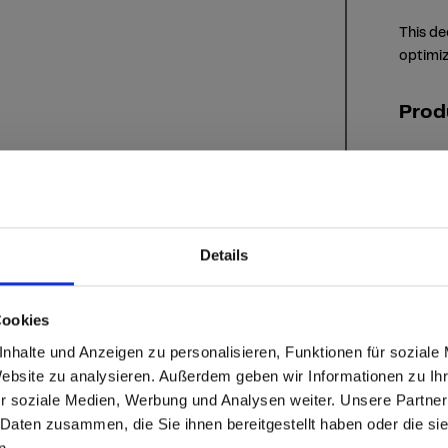
This de
optimiz
Prod
Details
Cookies
Surf
able
 based in the United St
d lockers
nhalte und Anzeigen zu personalisieren, Funktionen für soziale
Website zu analysieren. Außerdem geben wir Informationen zu I
r soziale Medien, Werbung und Analysen weiter. Unsere Partner
 North America website directly from here or discover what Funder
ng
 Daten zusammen, die Sie ihnen bereitgestellt haben oder die s
orld!
n.