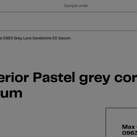
Saxum
Sample order
ore 0963 Grey Luna Sandstone SX Saxum
ior Pastel grey co
xum
Max 
0963