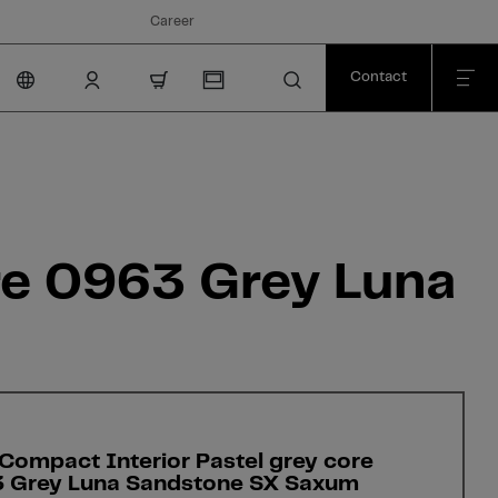
Career
Contact
nav.cart.item.count
re 0963 Grey Luna
Compact Interior Pastel grey core
 Grey Luna Sandstone SX Saxum