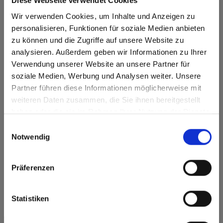
Diese Webseite verwendet Cookies
Wir verwenden Cookies, um Inhalte und Anzeigen zu
personalisieren, Funktionen für soziale Medien anbieten
zu können und die Zugriffe auf unsere Website zu
analysieren. Außerdem geben wir Informationen zu Ihrer
Verwendung unserer Website an unsere Partner für
Max Compact Interior Tortora core 0987
soziale Medien, Werbung und Analysen weiter. Unsere
Cream Sirocco Marble AP Aptico
Partner führen diese Informationen möglicherweise mit
Are you based in the United States?
sr.modal is not closeable
weiteren Daten zusammen, die Sie ihnen bereitgestellt
This decor is directional ( lengthwise). Please note when
optimizing and cutting.
haben oder die sie im Rahmen Ihrer Nutzung der Dienste
Go to the Fundermax North America website directly from
gesammelt haben.
here or discover what Fundermax offers in Europe and the
Einwilligungsauswahl
Product features
rest of the world!
Notwendig
Click here to go to the Fundermax North America
Easy to clean
Impact resistant
Website
Präferenzen
Scratch resistent
Solvent resistant
Europe / Rest of the World
Statistiken
Quick assembly
Statically stressable