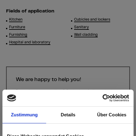
Fields of application
Kitchen
Cubicles and lockers
Furniture
Sanitary
Furnishing
Wall cladding
Hospital and laboratory
We are happy to help you!
Do you have any questions? Contact us via the contact
form.
Contact form
Zustimmung
Details
Über Cookies