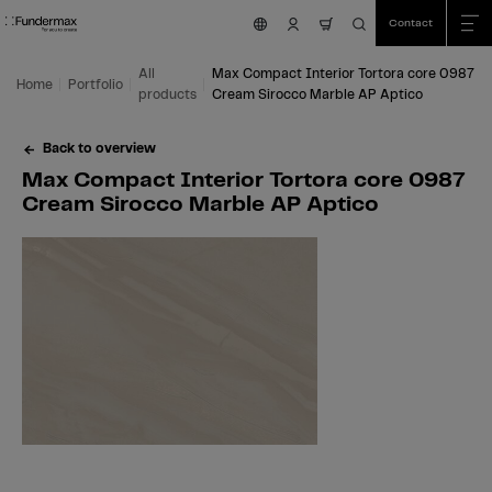
Table Of Content
Search
Max Compact Interior Tortora core 0987 Cream Sirocco Marble AP Aptico
Fields of application
We are happy to help you!
Skip to main content
Skip to table of contents
Skip to main menu
Contact
nav.cart.item.count
All
Max Compact Interior Tortora core 0987
Home
Portfolio
products
Cream Sirocco Marble AP Aptico
Back to overview
Max Compact Interior Tortora core 0987
Cream Sirocco Marble AP Aptico