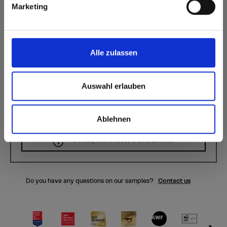
Surface features
Marketing
Permanently closed
Anti Fingerprint
surface
Splinter-free cutting,
Alle zulassen
Hygienic
simple gluing
Durable
Auswahl erlauben
Ablehnen
Formats, thicknesses & availabilities
Do you have any questions on our samples?
Contact us