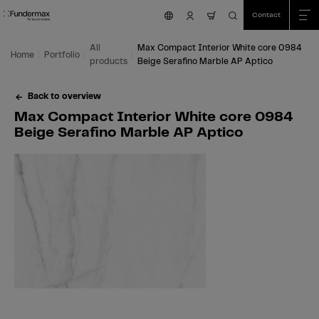
Table Of Content
Search
Max Compact Interior White core 0984 Beige Serafino Marble AP Aptico
Fields of application
We are happy to help you!
Skip to main content
Skip to table of contents
Skip to main menu
Contact
nav.cart.item.count
All
Max Compact Interior White core 0984
Home
Portfolio
products
Beige Serafino Marble AP Aptico
Back to overview
Max Compact Interior White core 0984
Beige Serafino Marble AP Aptico