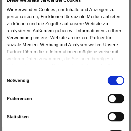
Diese Webseite verwendet Cookies
Wir verwenden Cookies, um Inhalte und Anzeigen zu
personalisieren, Funktionen für soziale Medien anbieten
zu können und die Zugriffe auf unsere Website zu
analysieren. Außerdem geben wir Informationen zu Ihrer
Verwendung unserer Website an unsere Partner für
Max Compact Interior White core 0984
soziale Medien, Werbung und Analysen weiter. Unsere
Beige Serafino Marble AP Aptico
Partner führen diese Informationen möglicherweise mit
Are you based in the United States?
sr.modal is not closeable
weiteren Daten zusammen, die Sie ihnen bereitgestellt
This decor is directional ( lengthwise). Please note when
optimizing and cutting.
haben oder die sie im Rahmen Ihrer Nutzung der Dienste
Go to the Fundermax North America website directly from
gesammelt haben.
here or discover what Fundermax offers in Europe and the
Einwilligungsauswahl
Product features
rest of the world!
Notwendig
Click here to go to the Fundermax North America
Easy to clean
Impact resistant
Website
Präferenzen
Scratch resistent
Solvent resistant
Europe / Rest of the World
Statistiken
Quick assembly
Statically stressable