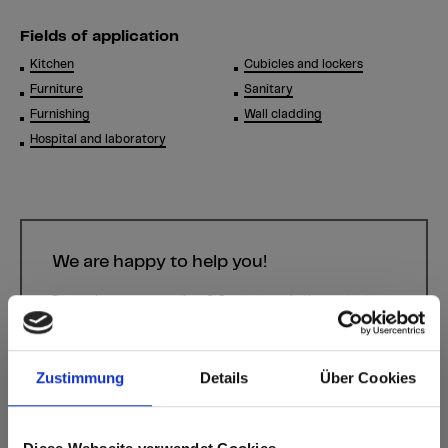
Fields of application
Kitchen
Cubicles and lockers
Furniture
Sanitary
Furnishing
Wall cladding
Hospital and laboratory
We are happy to help you!
Do you have any questions? Contact us via the contact
form.
Contact form
Zustimmung
Details
Über Cookies