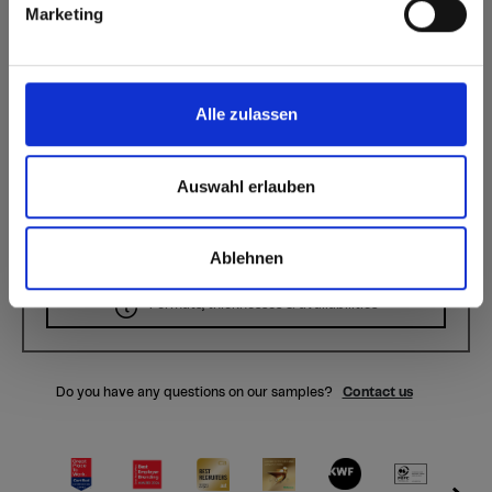
Surface features
Marketing
Permanently closed
Anti Fingerprint
surface
Splinter-free cutting,
Alle zulassen
Hygienic
simple gluing
Durable
Auswahl erlauben
Ablehnen
Formats, thicknesses & availabilities
Do you have any questions on our samples?
Contact us