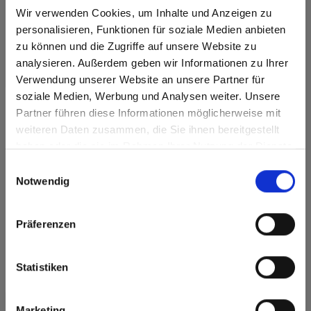
Target group
Wir verwenden Cookies, um Inhalte und Anzeigen zu
personalisieren, Funktionen für soziale Medien anbieten
zu können und die Zugriffe auf unsere Website zu
Country
analysieren. Außerdem geben wir Informationen zu Ihrer
I have read and agreed the
privacy policy
*
Verwendung unserer Website an unsere Partner für
soziale Medien, Werbung und Analysen weiter. Unsere
* Required fields
Partner führen diese Informationen möglicherweise mit
Are you based in the Estados Unidos?
sr.modal is not closeable
weiteren Daten zusammen, die Sie ihnen bereitgestellt
Subscribe
haben oder die sie im Rahmen Ihrer Nutzung der Dienste
Go to the Fundermax North America website directly from
gesammelt haben.
here or discover what Fundermax offers in Europe and the
Einwilligungsauswahl
rest of the world!
Notwendig
Click here to go to the Fundermax North America
Website
Präferenzen
Europe / Rest of the World
Statistiken
Op aanvraag kunt u onze producten ook FSC®- of PEFC-gecertificeerd verkrijgen.
Marketing