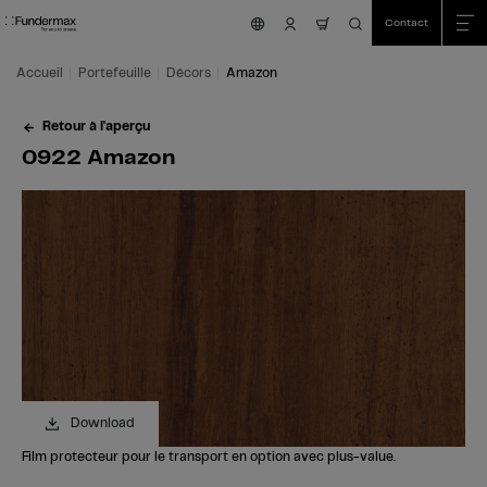
Table Of Content
Recherche
0922 Amazon
Commandez votre échantillon gratuit!
Vous avez des questions?
Décors similaires
Aller au contenu principal
Aller au sommaire
Aller au menu principal
Contact
nav.cart.item.count
Accueil
Portefeuille
Décors
Amazon
Retour à l'aperçu
0922 Amazon
Download
Film protecteur pour le transport en option avec plus-value.