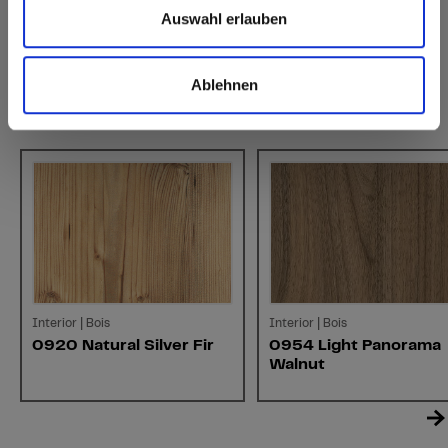
Auswahl erlauben
Ablehnen
Décors similaires
Interior | Bois
Interior | Bois
0920 Natural Silver Fir
0954 Light Panorama
Walnut