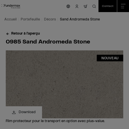
Table Of Content
Recherche
0985 Sand Andromeda Stone
Commandez votre échantillon gratuit!
Vous avez des questions?
Décors similaires
Aller au contenu principal
Aller au sommaire
Aller au menu principal
Contact
nav.cart.item.count
Accueil
Portefeuille
Décors
Sand Andromeda Stone
Retour à l'aperçu
0985 Sand Andromeda Stone
NOUVEAU
Download
Film protecteur pour le transport en option avec plus-value.