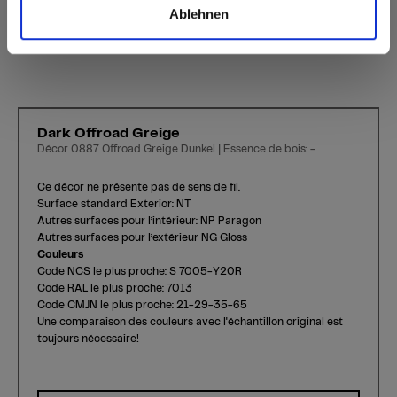
Ablehnen
Dark Offroad Greige
Décor 0887 Offroad Greige Dunkel | Essence de bois: -
Ce décor ne présente pas de sens de fil.
Surface standard Exterior: NT
Autres surfaces pour l’intérieur: NP Paragon
Autres surfaces pour l’extérieur NG Gloss
Couleurs
Code NCS le plus proche: S 7005-Y20R
Code RAL le plus proche: 7013
Code CMJN le plus proche: 21-29-35-65
Une comparaison des couleurs avec l'échantillon original est
toujours nécessaire!