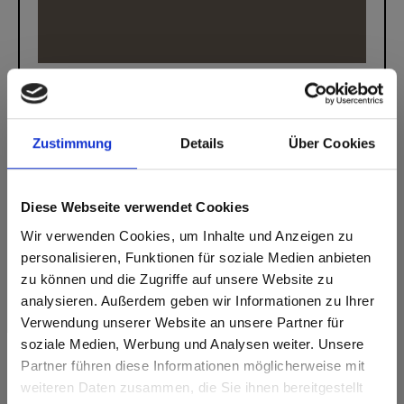
Max Compact Exterior
Max Compact Exterior Noyau marron Qualité
F 0887 Dark Offroad Greige NT
Zustimmung
Details
Über Cookies
Diese Webseite verwendet Cookies
Wir verwenden Cookies, um Inhalte und Anzeigen zu
personalisieren, Funktionen für soziale Medien anbieten
zu können und die Zugriffe auf unsere Website zu
analysieren. Außerdem geben wir Informationen zu Ihrer
Verwendung unserer Website an unsere Partner für
soziale Medien, Werbung und Analysen weiter. Unsere
Partner führen diese Informationen möglicherweise mit
Are you based in the États-Unis?
sr.modal is not closeable
weiteren Daten zusammen, die Sie ihnen bereitgestellt