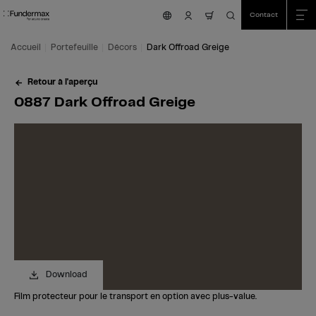
Table Of Content
Recherche
0887 Dark Offroad Greige
Commandez votre échantillon gratuit!
Vous avez des questions?
Décors similaires
Aller au contenu principal
Aller au sommaire
Aller au menu principal
Contact
nav.cart.item.count
Accueil
Portefeuille
Décors
Dark Offroad Greige
Retour à l'aperçu
0887 Dark Offroad Greige
Download
Film protecteur pour le transport en option avec plus-value.