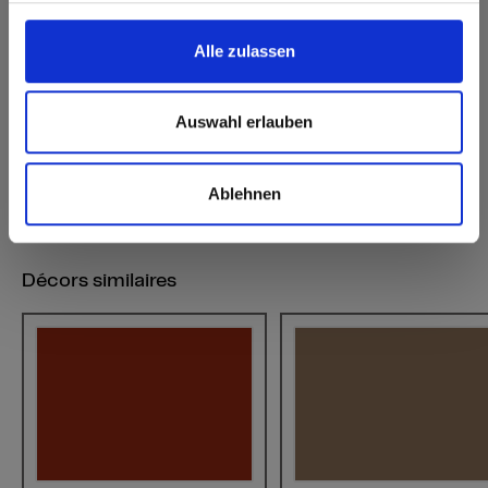
IP Interior Plus
NH Hexa
NT
Alle zulassen
Produits disponibles
Max Compact Exterior
Max Compact Interior
Auswahl erlauben
Le statut de la livraison peut varier selon le pays de destination
Ablehnen
Décors similaires