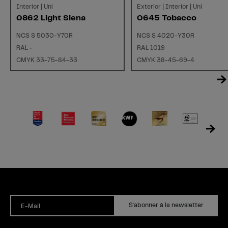
Interior | Uni
Exterior | Interior | Uni
0862 Light Siena
0645 Tobacco
NCS S 5030-Y70R
NCS S 4020-Y30R
RAL -
RAL 1019
CMYK 33-75-84-33
CMYK 38-45-69-4
S'abonner à la newsletter
E-Mail