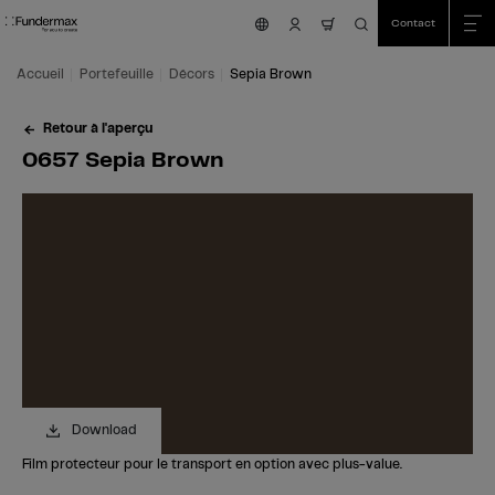
Table Of Content
Recherche
0657 Sepia Brown
Commandez votre échantillon gratuit!
Vous avez des questions?
Décors similaires
Aller au contenu principal
Aller au sommaire
Aller au menu principal
Contact
nav.cart.item.count
Accueil
Portefeuille
Décors
Sepia Brown
Retour à l'aperçu
0657 Sepia Brown
Download
Film protecteur pour le transport en option avec plus-value.