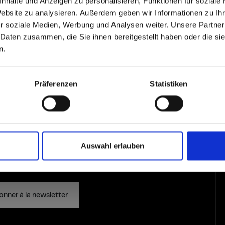
 based in the États-Uni
nhalte und Anzeigen zu personalisieren, Funktionen für soziale
r uniquement les nouveaux
Website zu analysieren. Außerdem geben wir Informationen zu I
Lancer la recherche
Ré
r soziale Medien, Werbung und Analysen weiter. Unsere Partner
 North America website directly from here or discover what Funder
 Daten zusammen, die Sie ihnen bereitgestellt haben oder die s
orld!
n.
mbination is not availabl
 to the Fundermax North America Website
Europe / Rest of the
Präferenzen
Statistiken
Auswahl erlauben
onner à la newsletter