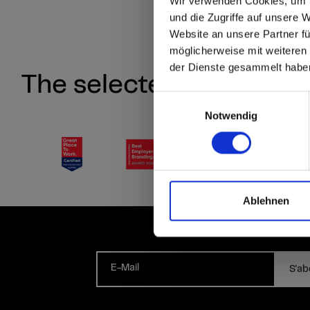
Are you
Wir verwenden Cookies, um I
Affiche
und die Zugriffe auf unsere 
décors
Website an unsere Partner fü
Go to the Fundermax
möglicherweise mit weiteren
and the rest of the w
der Dienste gesammelt habe
The selected product co
Click here to go
Einwilligungsauswahl
Notwendig
Ablehnen
E-Mail
S'ab