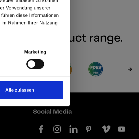
s?
 Medien anbieten zu können
hrer Verwendung unserer
initialiser le filtre
 führen diese Informationen
max offers in Europe
ie im Rahmen Ihrer Nutzung
e in the product range.
 World
Marketing
Alle zulassen
Social Media