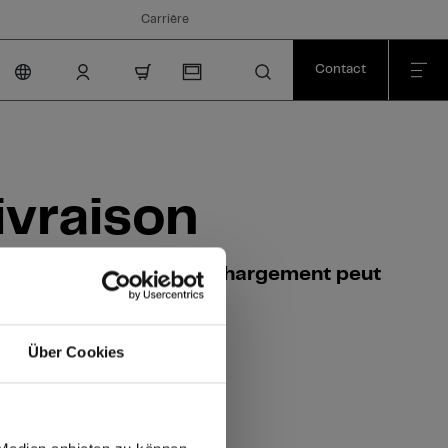
Carrière
Contact
nav.cart.item.count
ivraison
besoins. Remarque : Le chargement peut
Über Cookies