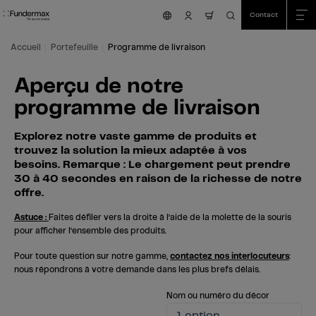
Table Of Content
Recherche
Aperçu de notre programme de livraison
Aller au contenu principal
Aller au sommaire
Aller au menu principal
Contact
nav.cart.item.count
Accueil
Portefeuille
Programme de livraison
Aperçu de notre
programme de livraison
Explorez notre vaste gamme de produits et
trouvez la solution la mieux adaptée à vos
besoins. Remarque : Le chargement peut prendre
30 à 40 secondes en raison de la richesse de notre
offre.
Astuce :
Faites défiler vers la droite à l’aide de la molette de la souris
pour afficher l’ensemble des produits.
Pour toute question sur notre gamme,
contactez nos interlocuteurs
:
nous répondrons à votre demande dans les plus brefs délais.
Nom ou numéro du décor
1 option