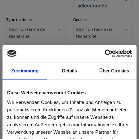
sélectionnée
Type de décor
Couleur
Saisir un terme de
Saisir un terme de
recherche
recherche
Surface
1 option
Afficher uniquement
sélectionnée
les nouveaux décors
Zustimmung
Details
Über Cookies
Lancer la recherche
Diese Webseite verwendet Cookies
Réinitialiser le filtre
Wir verwenden Cookies, um Inhalte und Anzeigen zu
personalisieren, Funktionen für soziale Medien anbieten
zu können und die Zugriffe auf unsere Website zu
sr.Zusammengehörige.Tabellen
analysieren. Außerdem geben wir Informationen zu Ihrer
Options de livraison
Autres
remarques
Fast Lane - livraison express
Verwendung unserer Website an unsere Partner für
Remarque
i
En stock – disponible immédiatement en quantités