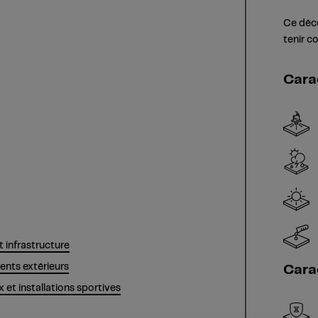
Ce déco
tenir c
Cara
t infrastructure
ts extérieurs
Cara
x et installations sportives