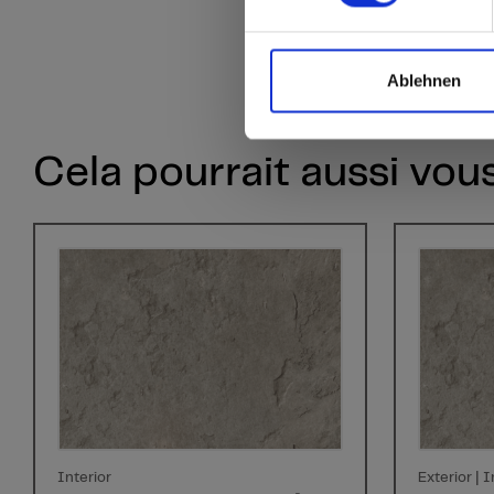
Ablehnen
Cela pourrait aussi vou
Interior
Exterior | I