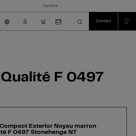
Carrière
Contact
nav.cart.item.count
Qualité F 0497
Compact Exterior Noyau marron
ité F 0497 Stonehenge NT