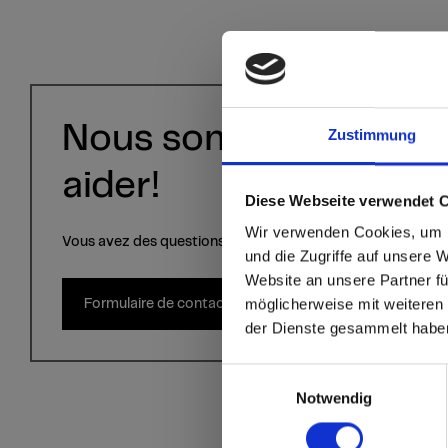
Nous sommes là pour
Zustimmung
aider!
Diese Webseite verwendet 
sr.modal is not close
Are you
Wir verwenden Cookies, um I
Vous avez des questions ? Écrivez-nous via le formulaire d
und die Zugriffe auf unsere 
Website an unsere Partner fü
Go to the Fundermax
möglicherweise mit weiteren
Formulaire de contact
and the rest of the w
der Dienste gesammelt habe
Click here to go
Einwilligungsauswahl
Notwendig