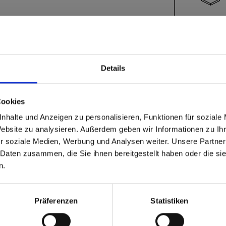
 vous
Details
Cookies
able
 based in the États-Uni
nhalte und Anzeigen zu personalisieren, Funktionen für soziale
e contact.
Website zu analysieren. Außerdem geben wir Informationen zu I
r soziale Medien, Werbung und Analysen weiter. Unsere Partner
 North America website directly from here or discover what Funder
 Daten zusammen, die Sie ihnen bereitgestellt haben oder die s
orld!
n.
Quantité
 to the Fundermax North America Website
Europe / Rest of the
Präferenzen
Statistiken
Vous avez 