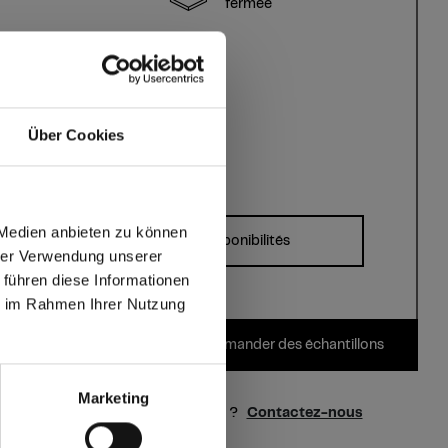
fermée
Découpe sans
échardes, collage
facile
Über Cookies
s?
 Medien anbieten zu können
Formats, épaisseurs & disponibilités
hrer Verwendung unserer
 führen diese Informationen
max offers in Europe
ie im Rahmen Ihrer Nutzung
Commander des échantillons
 World
Marketing
des questions sur nos échantillons ?
Contactez-nous