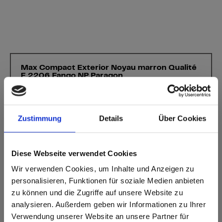
Max Compact Exterior Noyau marron Qualité
F 2206 Fango NP Paragon
Ce décor ne présente pas de sens de fil.
Code NCS le plus proche: S 4005-Y50R
Zustimmung
Details
Über Cookies
Code RAL le plus proche: -
Code CMJN le plus proche: 0-13-27-47
Une comparaison des couleurs avec l'échantillon original est
Diese Webseite verwendet Cookies
toujours nécessaire!
Wir verwenden Cookies, um Inhalte und Anzeigen zu
personalisieren, Funktionen für soziale Medien anbieten
Caractéristiques du produit
zu können und die Zugriffe auf unsere Website zu
analysieren. Außerdem geben wir Informationen zu Ihrer
Facile à nettoyer
Résistant aux chocs
Verwendung unserer Website an unsere Partner für