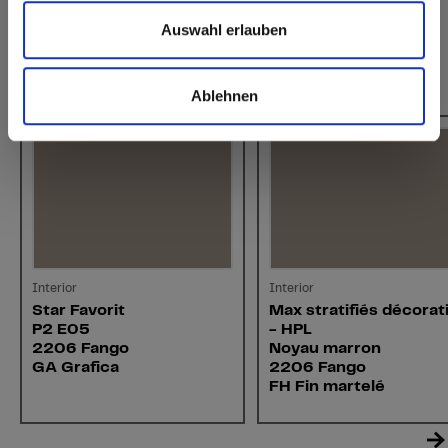
Auswahl erlauben
Cela pourrait aussi vous intéresser
Ablehnen
Interior
Interior
Star Favorit
Max stratifiés décorat
P2 E05
- HPL
2206 Fango
Noyau marron
GA Grafica
2206 Fango
FH Fin martelé