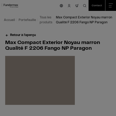
Table Of Content
Recherche
Max Compact Exterior Noyau marron Qualité F 2206 Fango NP Paragon
Domaines d'application
Nous sommes là pour vous aider!
Cela pourrait aussi vous intéresser
Aller au contenu principal
Aller au sommaire
Aller au menu principal
Contact
nav.cart.item.count
Tous les
Max Compact Exterior Noyau marron
Accueil
Portefeuille
produits
Qualité F 2206 Fango NP Paragon
Retour à l'aperçu
Max Compact Exterior Noyau marron
Qualité F 2206 Fango NP Paragon