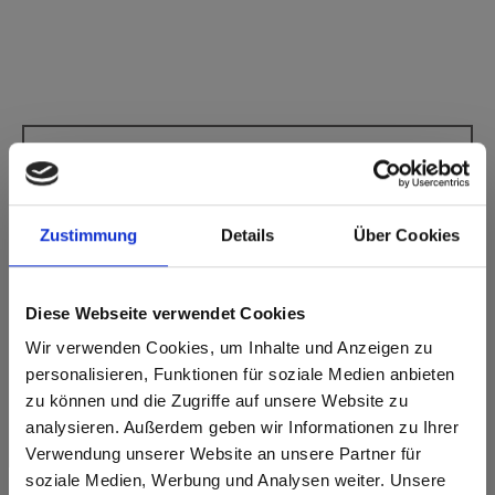
Max Compact Interior Noyau noir 0075 Dark
Grey FH Fin martelé
Ce décor ne présente pas de sens de fil.
Zustimmung
Details
Über Cookies
Code NCS le plus proche: S 5000-N
Code RAL le plus proche: 7037
Code CMJN le plus proche: 0-1-7-60
Diese Webseite verwendet Cookies
Une comparaison des couleurs avec l'échantillon original est
Wir verwenden Cookies, um Inhalte und Anzeigen zu
toujours nécessaire!
personalisieren, Funktionen für soziale Medien anbieten
zu können und die Zugriffe auf unsere Website zu
Caractéristiques du produit
analysieren. Außerdem geben wir Informationen zu Ihrer
Verwendung unserer Website an unsere Partner für
Facile à nettoyer
Résistant aux chocs
soziale Medien, Werbung und Analysen weiter. Unsere