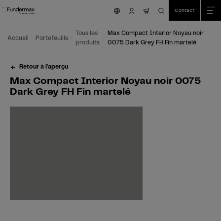
Table Of Content
Recherche
Max Compact Interior Noyau noir 0075 Dark Grey FH Fin martelé
Domaines d'application
Nous sommes là pour vous aider!
Cela pourrait aussi vous intéresser
Aller au contenu principal
Aller au sommaire
Aller au menu principal
Contact
nav.cart.item.count
Tous les
Max Compact Interior Noyau noir
Accueil
Portefeuille
produits
0075 Dark Grey FH Fin martelé
Retour à l'aperçu
Max Compact Interior Noyau noir 0075
Dark Grey FH Fin martelé