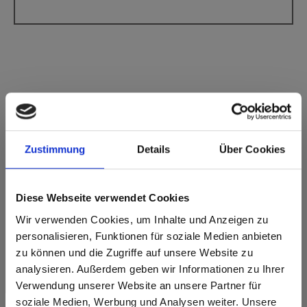
Max Compact Interior Noyau noir Qualité F
0958 Chocolate Honeymoon Chestnut MT
Matt
Zustimmung
Details
Über Cookies
Ce décor est orienté dans le sens (longitudinal). Veuillez en
tenir compte lors de l'optimisation et de la découpe.
Diese Webseite verwendet Cookies
Caractéristiques du produit
Wir verwenden Cookies, um Inhalte und Anzeigen zu
personalisieren, Funktionen für soziale Medien anbieten
zu können und die Zugriffe auf unsere Website zu
Facile à nettoyer
Résistant aux chocs
analysieren. Außerdem geben wir Informationen zu Ihrer
Verwendung unserer Website an unsere Partner für
Résistant aux rayures
Résistant aux solvants
soziale Medien, Werbung und Analysen weiter. Unsere