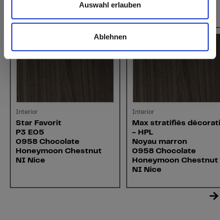
Auswahl erlauben
Cela pourrait aussi vous intéresser
Ablehnen
Interior
Interior
Star Favorit
Max stratifiés décorat
P3 E05
- HPL
0958 Chocolate
Noyau marron
Honeymoon Chestnut
0958 Chocolate
NI Nice
Honeymoon Chestnut
NI Nice