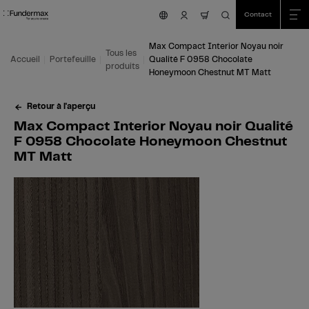
Table Of Content
Recherche
Max Compact Interior Noyau noir Qualité F 0958 Chocolate Honeymoon Che
Domaines d'application
Nous sommes là pour vous aider!
Cela pourrait aussi vous intéresser
Aller au contenu principal
Aller au sommaire
Aller au menu principal
Contact
nav.cart.item.count
Max Compact Interior Noyau noir
Tous les
Accueil
Portefeuille
Qualité F 0958 Chocolate
produits
Honeymoon Chestnut MT Matt
Retour à l'aperçu
Max Compact Interior Noyau noir Qualité
F 0958 Chocolate Honeymoon Chestnut
MT Matt