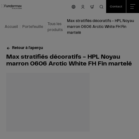
Table Of Content
Recherche
Max stratifiés décoratifs - HPL Noyau marron 0606 Arctic White FH Fin marte
Domaines d'application
Nous sommes là pour vous aider!
Cela pourrait aussi vous intéresser
Aller au contenu principal
Aller au sommaire
Aller au menu principal
Contact
nav.cart.item.count
Max stratifiés décoratifs - HPL Noyau
Tous les
Accueil
Portefeuille
marron 0606 Arctic White FH Fin
produits
martelé
Retour à l'aperçu
Max stratifiés décoratifs - HPL Noyau
marron 0606 Arctic White FH Fin martelé