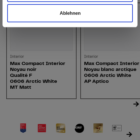
Ablehnen
Interior
Interior
Max Compact Interior
Max Compact Interior
Noyau noir
Noyau blanc arctique
Qualité F
0606 Arctic White
0606 Arctic White
AP Aptico
MT Matt