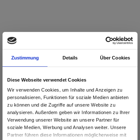
Max stratifiés décoratifs - HPL Noyau marron
0606 Arctic White FH Fin martelé
Zustimmung
Details
Über Cookies
Ce décor ne présente pas de sens de fil.
Code NCS le plus proche: S 0502-R50B
Diese Webseite verwendet Cookies
Code RAL le plus proche: 9003
Code CMJN le plus proche: 2-3-6-0
Wir verwenden Cookies, um Inhalte und Anzeigen zu
Une comparaison des couleurs avec l'échantillon original est
personalisieren, Funktionen für soziale Medien anbieten
toujours nécessaire!
zu können und die Zugriffe auf unsere Website zu
analysieren. Außerdem geben wir Informationen zu Ihrer
Caractéristiques du produit
Verwendung unserer Website an unsere Partner für
soziale Medien, Werbung und Analysen weiter. Unsere
Durable
Facile à nettoyer
Partner führen diese Informationen möglicherweise mit
Are you based in the États-Unis?
sr.modal is not closeable