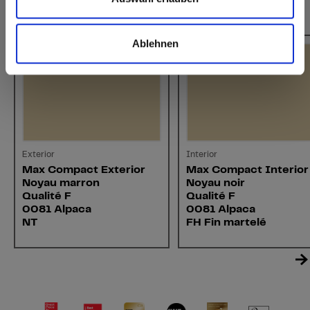
Cela pourrait aussi vous intéresser
Ablehnen
Exterior
Interior
Max Compact Exterior
Max Compact Interior
Noyau marron
Noyau noir
Qualité F
Qualité F
0081 Alpaca
0081 Alpaca
NT
FH Fin martelé