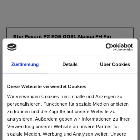
Star Favorit P2 E05 0081 Alpaca FH Fin
martelé
Ce décor ne présente pas de sens de fil.
Zustimmung
Details
Über Cookies
Code NCS le plus proche: S 2010-Y20R
Code RAL le plus proche: 1015
Code CMJN le plus proche: 0-10-33-15
Une comparaison des couleurs avec l'échantillon original est
Diese Webseite verwendet Cookies
toujours nécessaire!
Wir verwenden Cookies, um Inhalte und Anzeigen zu
personalisieren, Funktionen für soziale Medien anbieten
Caractéristiques du produit
zu können und die Zugriffe auf unsere Website zu
analysieren. Außerdem geben wir Informationen zu Ihrer
Verwendung unserer Website an unsere Partner für
Facile à nettoyer
Résistant aux chocs
soziale Medien, Werbung und Analysen weiter. Unsere