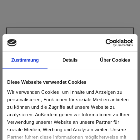
Star Favorit P2 E05 2206 Fango GA Grafica
Ce décor ne présente pas de sens de fil.
Zustimmung
Details
Über Cookies
Code NCS le plus proche: S 4005-Y50R
Code RAL le plus proche: -
Code CMJN le plus proche: 0-13-27-47
Une comparaison des couleurs avec l'échantillon original est
Diese Webseite verwendet Cookies
toujours nécessaire!
Wir verwenden Cookies, um Inhalte und Anzeigen zu
personalisieren, Funktionen für soziale Medien anbieten
Caractéristiques du produit
zu können und die Zugriffe auf unsere Website zu
analysieren. Außerdem geben wir Informationen zu Ihrer
Verwendung unserer Website an unsere Partner für
Facile à nettoyer
Résistant aux chocs
soziale Medien, Werbung und Analysen weiter. Unsere
Résistant aux rayures
Résistant aux solvants
Partner führen diese Informationen möglicherweise mit