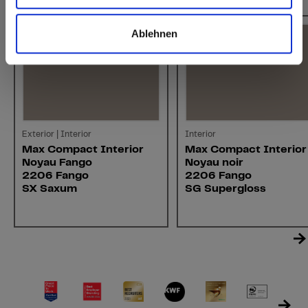
Ablehnen
Exterior | Interior
Interior
Max Compact Interior
Max Compact Interior
Noyau Fango
Noyau noir
2206 Fango
2206 Fango
SX Saxum
SG Supergloss