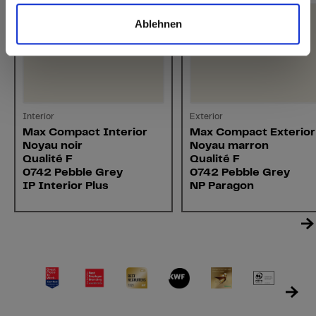
Ablehnen
Interior
Exterior
Max Compact Interior
Max Compact Exterior
Noyau noir
Noyau marron
Qualité F
Qualité F
0742 Pebble Grey
0742 Pebble Grey
IP Interior Plus
NP Paragon