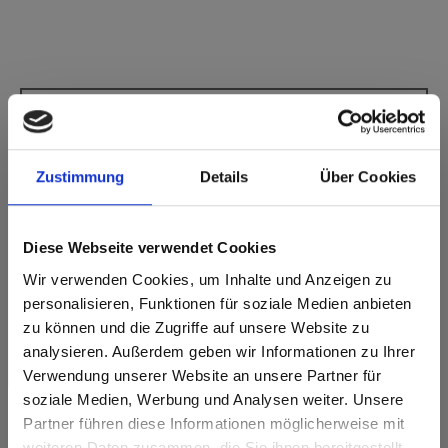
Star Favorit P3 E05 0742 Pebble Grey FH Fin
martelé
Zustimmung
Details
Über Cookies
Ce décor ne présente pas de sens de fil.
Code NCS le plus proche: S 1002-Y
Code RAL le plus proche: 9002
Diese Webseite verwendet Cookies
Code CMJN le plus proche: 0-2-15-7
Une comparaison des couleurs avec l'échantillon original est
Wir verwenden Cookies, um Inhalte und Anzeigen zu
toujours nécessaire!
personalisieren, Funktionen für soziale Medien anbieten
zu können und die Zugriffe auf unsere Website zu
Caractéristiques du produit
analysieren. Außerdem geben wir Informationen zu Ihrer
Verwendung unserer Website an unsere Partner für
soziale Medien, Werbung und Analysen weiter. Unsere
Facile à nettoyer
Résistant aux chocs
Partner führen diese Informationen möglicherweise mit
Are you based in the États-Unis?
sr.modal is not closeable
weiteren Daten zusammen, die Sie ihnen bereitgestellt