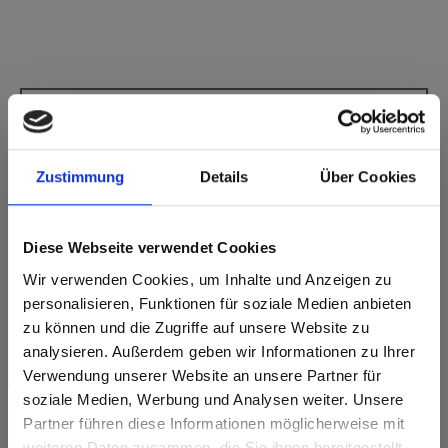
Star Favorit Superfront 0,5 P2 E05 0074
Pastel Grey FH Fin martelé
Zustimmung
Details
Über Cookies
Ce décor ne présente pas de sens de fil.
Code NCS le plus proche: S 2500-N
Code RAL le plus proche: -
Diese Webseite verwendet Cookies
Code CMJN le plus proche: 4-2-9-26
Une comparaison des couleurs avec l'échantillon original est
Wir verwenden Cookies, um Inhalte und Anzeigen zu
toujours nécessaire!
personalisieren, Funktionen für soziale Medien anbieten
zu können und die Zugriffe auf unsere Website zu
Caractéristiques du produit
analysieren. Außerdem geben wir Informationen zu Ihrer
Verwendung unserer Website an unsere Partner für
soziale Medien, Werbung und Analysen weiter. Unsere
Facile à nettoyer
Résistant aux chocs
Partner führen diese Informationen möglicherweise mit
Are you based in the États-Unis?
sr.modal is not closeable
weiteren Daten zusammen, die Sie ihnen bereitgestellt