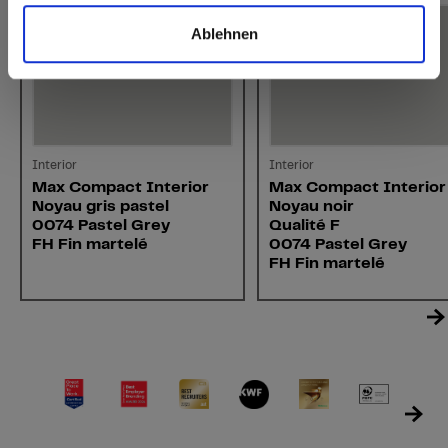
Ablehnen
Interior
Interior
Max Compact Interior
Max Compact Interior
Noyau gris pastel
Noyau noir
0074 Pastel Grey
Qualité F
FH Fin martelé
0074 Pastel Grey
FH Fin martelé