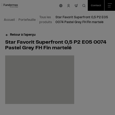
Table Of Content
Recherche
Star Favorit Superfront 0,5 P2 E05 0074 Pastel Grey FH Fin martelé
Domaines d'application
Nous sommes là pour vous aider!
Cela pourrait aussi vous intéresser
Aller au contenu principal
Aller au sommaire
Aller au menu principal
Contact
nav.cart.item.count
Tous les
Star Favorit Superfront 0,5 P2 E05
Accueil
Portefeuille
produits
0074 Pastel Grey FH Fin martelé
Retour à l'aperçu
Star Favorit Superfront 0,5 P2 E05 0074
Pastel Grey FH Fin martelé