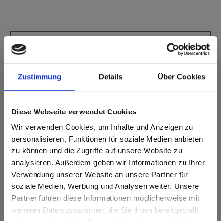
m.look Interior A2 0648 Dark Brown FH Fin
martelé
Ce décor ne présente pas de sens de fil.
Zustimmung
Details
Über Cookies
Code NCS le plus proche: S 8005-Y80R
Code RAL le plus proche: 8019
Diese Webseite verwendet Cookies
Code CMJN le plus proche: 3-40-61-85
Une comparaison des couleurs avec l'échantillon original est
Wir verwenden Cookies, um Inhalte und Anzeigen zu
toujours nécessaire!
personalisieren, Funktionen für soziale Medien anbieten
zu können und die Zugriffe auf unsere Website zu
Caractéristiques du produit
analysieren. Außerdem geben wir Informationen zu Ihrer
Verwendung unserer Website an unsere Partner für
soziale Medien, Werbung und Analysen weiter. Unsere
Durable
Facile à nettoyer
Partner führen diese Informationen möglicherweise mit
Are you based in the États-Unis?
sr.modal is not closeable
weiteren Daten zusammen, die Sie ihnen bereitgestellt
Résistant aux chocs
Résistant aux rayures