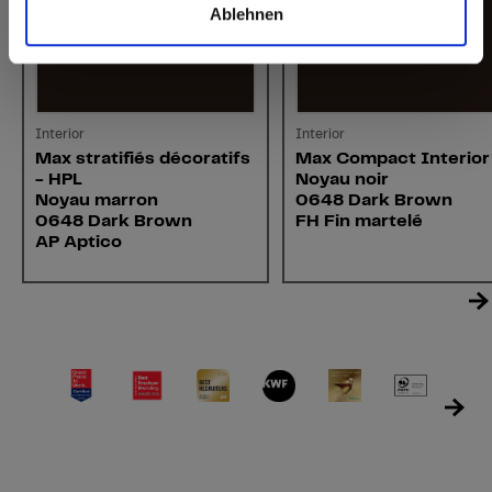
Ablehnen
Interior
Interior
Max stratifiés décoratifs
Max Compact Interior
- HPL
Noyau noir
Noyau marron
0648 Dark Brown
0648 Dark Brown
FH Fin martelé
AP Aptico