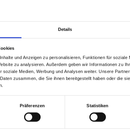
r Nucleo
386 Blues NT
Details
Cookies
able
 based in the Stati Uniti
nhalte und Anzeigen zu personalisieren, Funktionen für soziale
Website zu analysieren. Außerdem geben wir Informationen zu I
r soziale Medien, Werbung und Analysen weiter. Unsere Partner
 North America website directly from here or discover what Funder
 Daten zusammen, die Sie ihnen bereitgestellt haben oder die s
orld!
n.
 to the Fundermax North America Website
Europe / Rest of the
Präferenzen
Statistiken