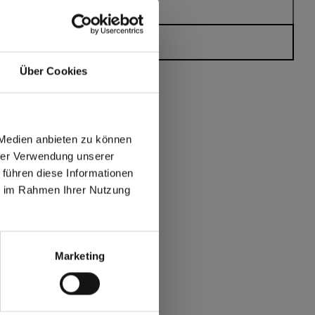
Avete domande?
Über Cookies
?
 Medien anbieten zu können
hrer Verwendung unserer
 führen diese Informationen
max offers in Europe
ie im Rahmen Ihrer Nutzung
 World
Marketing