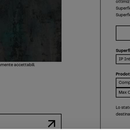
ottimiz
Superfi
Superfi
Superfi
IP Int
amente accettabili.
Prodott
Compa
Max C
Lo stat
destin