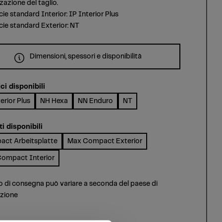
zazione del taglio.
cie standard Interior: IP Interior Plus
cie standard Exterior: NT
Dimensioni, spessori e disponibilità
ci disponibili
erior Plus
NH Hexa
NN Enduro
NT
i disponibili
ct Arbeitsplatte
Max Compact Exterior
ompact Interior
o di consegna può variare a seconda del paese di
azione