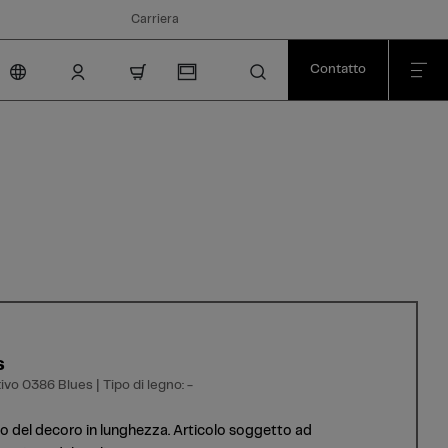
Carriera
Contatto
nav.cart.item.count
s
vo 0386 Blues | Tipo di legno: -
o del decoro in lunghezza. Articolo soggetto ad