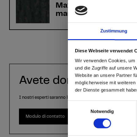
Max Compact Exterio
marrone F-Qualità 0
Zustimmung
Diese Webseite verwendet 
sr.modal is not close
Are you
Wir verwenden Cookies, um I
und die Zugriffe auf unsere 
Website an unsere Partner fü
Go to the Fundermax
Avete domande?
möglicherweise mit weiteren
and the rest of the w
der Dienste gesammelt habe
I nostri esperti saranno lieti di aiutarvi!
Click here to go
Einwilligungsauswahl
Notwendig
Modulo di contatto