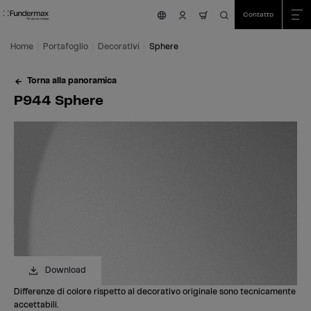
Table Of Content
Ricerca
P944 Sphere
Avete domande?
Decorativi simili
Vai al contenuto principale
Vai all'indice
Vai al menu principale
Contatto
nav.cart.item.count
Home
Portafoglio
Decorativi
Sphere
Torna alla panoramica
P944 Sphere
Download
Differenze di colore rispetto al decorativo originale sono tecnicamente
accettabili.