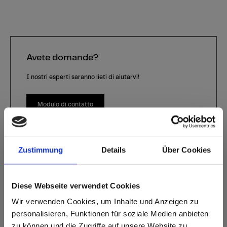
Avete domande?
I nostri esperti saranno lieti di aiutarvi!
Modulo di contatto
Zustimmung
Details
Über Cookies
Diese Webseite verwendet Cookies
Wir verwenden Cookies, um Inhalte und Anzeigen zu
personalisieren, Funktionen für soziale Medien anbieten
Sphere
Decorativo P944 Kugel | Tipo di legno: -
zu können und die Zugriffe auf unsere Website zu