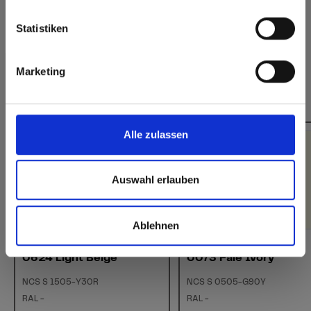
destinazione
Europe / Rest of the World
Statistiken
Marketing
Decorativi simili
Alle zulassen
Auswahl erlauben
Ablehnen
Interior | Uni
Exterior | Interior | Uni
0624 Light Beige
0073 Pale Ivory
NCS S 1505-Y30R
NCS S 0505-G90Y
RAL -
RAL -