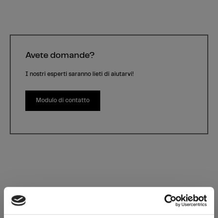
Avete domande?
I nostri esperti saranno lieti di aiutarvi!
Modulo di contatto
Linen Beige
Decorativo L030 Linen Beige | Tipo di legno: -