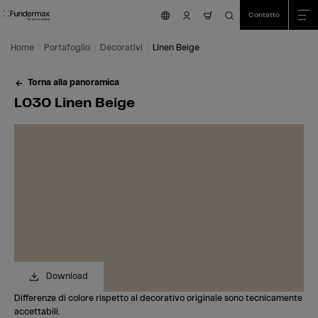
Table Of Content
Ricerca
L030 Linen Beige
Avete domande?
Decorativi simili
Vai al contenuto principale
Vai all'indice
Vai al menu principale
Contatto
nav.cart.item.count
Home
Portafoglio
Decorativi
Linen Beige
Torna alla panoramica
L030 Linen Beige
Download
Differenze di colore rispetto al decorativo originale sono tecnicamente
accettabili.