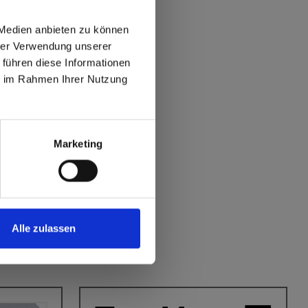
?
 Medien anbieten zu können
hrer Verwendung unserer
 führen diese Informationen
max offers in Europe
ie im Rahmen Ihrer Nutzung
 World
Marketing
Alle zulassen