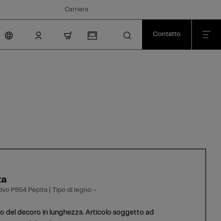
Carriera
Contatto
nav.cart.item.count
ta
vo P954 Pepita | Tipo di legno: -
o del decoro in lunghezza. Articolo soggetto ad