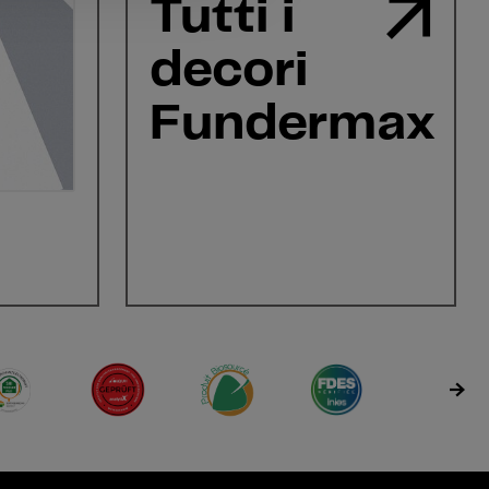
Tutti i
decori
Fundermax