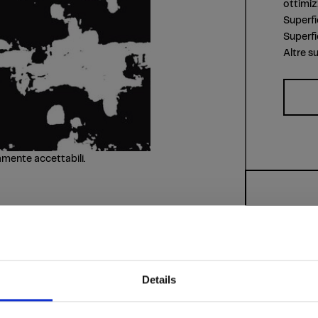
ottimiz
Superfi
Superfi
Altre s
amente accettabili.
Details