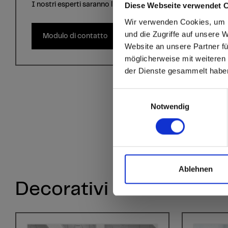
I nostri esperti saranno lieti di aiutarvi!
Diese Webseite verwendet 
sr.modal is not close
Are you
Wir verwenden Cookies, um I
und die Zugriffe auf unsere 
Modulo di contatto
Website an unsere Partner fü
Go to the Fundermax
möglicherweise mit weiteren
and the rest of the w
der Dienste gesammelt habe
Click here to go
Einwilligungsauswahl
Notwendig
Ablehnen
Decorativi simili