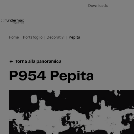
Table Of Content
Ricerca
P954 Pepita
Avete domande?
Decorativi simili
Vai al contenuto principale
Vai all'indice
Vai al menu principale
Downloads
Home
Portafoglio
Decorativi
Pepita
Torna alla panoramica
P954 Pepita