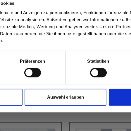
Cookies
able
 based in the Stati Uniti
nhalte und Anzeigen zu personalisieren, Funktionen für soziale
Website zu analysieren. Außerdem geben wir Informationen zu I
r soziale Medien, Werbung und Analysen weiter. Unsere Partner
 North America website directly from here or discover what Funder
 Daten zusammen, die Sie ihnen bereitgestellt haben oder die s
orld!
n.
 to the Fundermax North America Website
Europe / Rest of the
Präferenzen
Statistiken
Auswahl erlauben