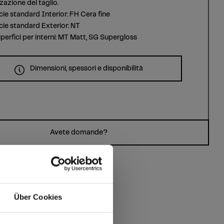
zazione del taglio.
cie standard Interior: FH Cera fine
cie standard Exterior: NT
uperfici per interni: MT Matt, SG Supergloss
Dimensioni, spessori e disponibilità
Avete domande?
Über Cookies